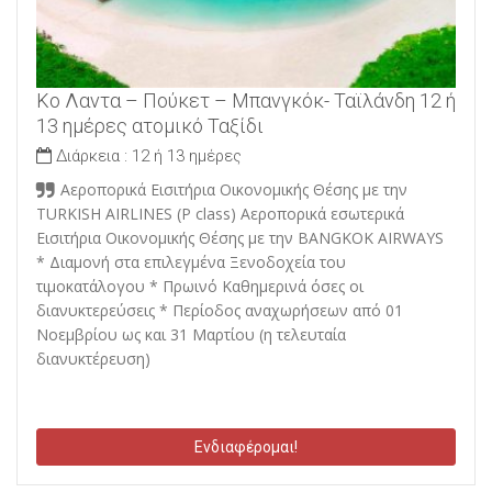
Κο Λαντα – Πούκετ – Μπανγκόκ- Ταϊλάνδη 12 ή
13 ημέρες ατομικό Ταξίδι
Διάρκεια :
12 ή 13 ημέρες
Αεροπορικά Εισιτήρια Οικονομικής Θέσης με την
TURKISH AIRLINES (P class) Αεροπορικά εσωτερικά
Εισιτήρια Οικονομικής Θέσης με την BANGKOK AIRWAYS
* Διαμονή στα επιλεγμένα Ξενοδοχεία του
τιμοκατάλογου * Πρωινό Καθημερινά όσες οι
διανυκτερεύσεις * Περίοδος αναχωρήσεων από 01
Νοεμβρίου ως και 31 Μαρτίου (η τελευταία
διανυκτέρευση)
Ενδιαφέρομαι!