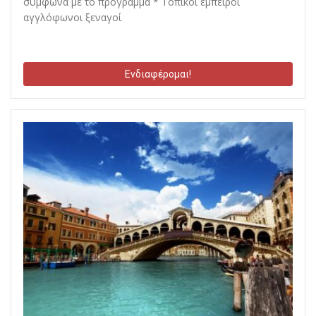
σύμφωνα με το πρόγραμμα * Τοπικοί έμπειροι
αγγλόφωνοι ξεναγοί
Ενδιαφέρομαι!