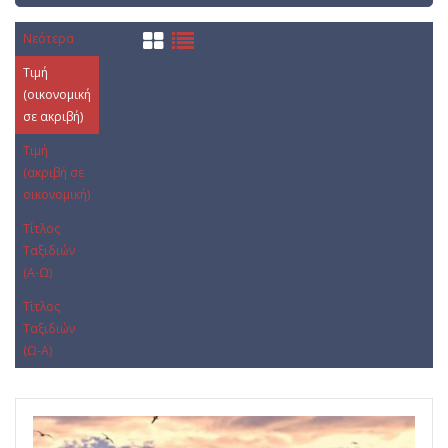
Νεότερα
Τιμή
(οικονομική
σε ακριβή)
Τιμή
(ακριβή σε
οικονομική)
Τίτλος
Ταξιδιών
(Α-Ω)
Τίτλος
Ταξιδιών
(Ω-Α)