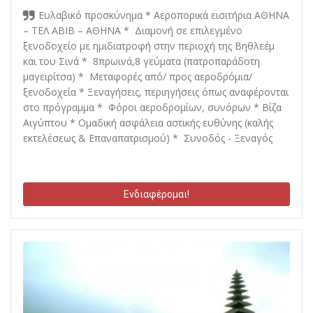
Ευλαβικό προσκύνημα * Αεροπορικά εισιτήρια ΑΘΗΝΑ
– ΤΕΛ ΑΒΙΒ – ΑΘΗΝΑ * Διαμονή σε επιλεγμένο
ξενοδοχείο με ημιδιατροφή στην περιοχή της Βηθλεέμ
και του Σινά * 8πρωινά,8 γεύματα (πατροπαράδοτη
μαγειρίτσα) * Μεταφορές από/ προς αεροδρόμια/
ξενοδοχεία * Ξεναγήσεις, περιηγήσεις όπως αναφέρονται
στο πρόγραμμα * Φόροι αεροδρομίων, συνόρων * Βίζα
Αιγύπτου * Ομαδική ασφάλεια αστικής ευθύνης (καλής
εκτελέσεως & Επαναπατρισμού) * Συνοδός - Ξεναγός
Ενδιαφέρομαι!