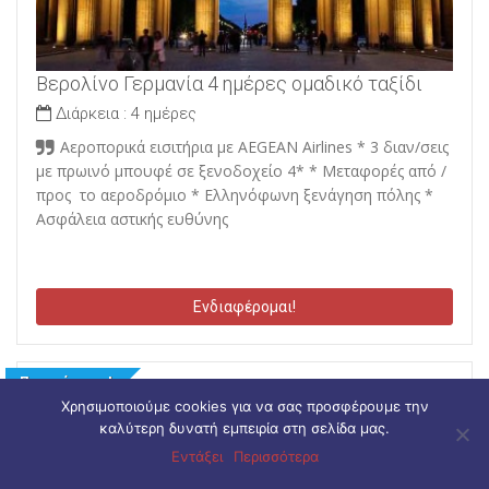
Βερολίνο Γερμανία 4 ημέρες ομαδικό ταξίδι
Διάρκεια :
4 ημέρες
Αεροπορικά εισιτήρια με ΑEGEAN Airlines * 3 διαν/σεις
με πρωινό μπουφέ σε ξενοδοχείο 4* * Μεταφορές από /
προς το αεροδρόμιο * Ελληνόφωνη ξενάγηση πόλης *
Ασφάλεια αστικής ευθύνης
Ενδιαφέρομαι!
Προτείνεται!
Χρησιμοποιούμε cookies για να σας προσφέρουμε την
καλύτερη δυνατή εμπειρία στη σελίδα μας.
Εντάξει
Περισσότερα