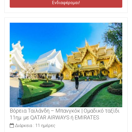
Ενδιαφέρομαι!
Βόρεια Ταϊλάνδη – Μπανγκόκ | Ομαδικό ταξίδι
11ημ. με QATAR AIRWAYS ή EMIRATES
Διάρκεια :
11 ημέρες