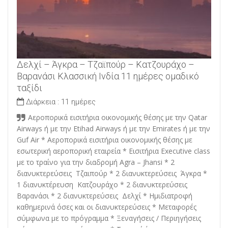
Δελχί – Άγκρα – Τζαϊπούρ – Κατζουράχο –
Βαρανάσι Κλασσική Ινδία 11 ημέρες ομαδικό
ταξίδι
Διάρκεια :
11 ημέρες
Αεροπορικά εισιτήρια οικονομικής θέσης με την Qatar
Airways ή με την Etihad Airways ή με την Emirates ή με την
Guf Air * Αεροπορικά εισιτήρια οικονομικής θέσης με
εσωτερική αεροπορική εταιρεία * Εισιτήρια Executive class
με το τραίνο για την διαδρομή Agra – Jhansi * 2
διανυκτερεύσεις Τζαιπούρ * 2 διανυκτερεύσεις Άγκρα *
1 διανυκτέρευση Κατζουράχο * 2 διανυκτερεύσεις
Βαρανάσι * 2 διανυκτερεύσεις Δελχί * Ημιδιατροφή
καθημερινά όσες και οι διανυκτερεύσεις * Μεταφορές
σύμφωνα με το πρόγραμμα * Ξεναγήσεις / Περιηγήσεις