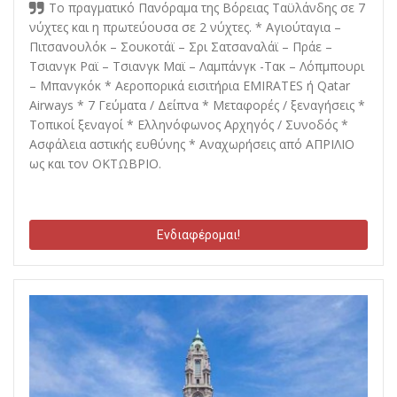
Το πραγματικό Πανόραμα της Βόρειας Ταϋλάνδης σε 7
νύχτες και η πρωτεύουσα σε 2 νύχτες. * Αγιούταγια –
Πιτσανουλόκ – Σουκοτάϊ – Σρι Σατσαναλάϊ – Πράε –
Τσιανγκ Ραϊ – Τσιανγκ Μαϊ – Λαμπάνγκ -Τακ – Λόπμπουρι
– Μπανγκόκ * Αεροπορικά εισιτήρια EMIRATES ή Qatar
Airways * 7 Γεύματα / Δείπνα * Μεταφορές / ξεναγήσεις *
Τοπικοί ξεναγοί * Ελληνόφωνος Αρχηγός / Συνοδός *
Ασφάλεια αστικής ευθύνης * Αναχωρήσεις από ΑΠΡΙΛΙΟ
ως και τον ΟΚΤΩΒΡΙΟ.
Ενδιαφέρομαι!