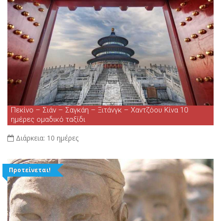
Πεκίνο – Σιάν – Σαγκάη – Ξιτάνγκ – Χαντζόου Κίνα 10
ημέρες ομαδικό ταξίδι
Διάρκεια:
10 ημέρες
Προτείνεται!