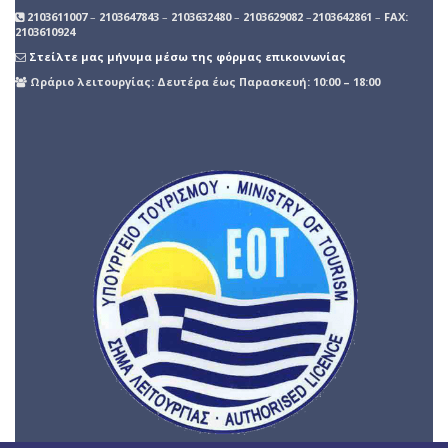
2103611007
–
2103647843
–
2103632480
–
2103629082
–
2103642861
–
FAX:
2103610924
Στείλτε μας μήνυμα μέσω της φόρμας επικοινωνίας
Ωράριο λειτουργίας: Δευτέρα έως Παρασκευή: 10:00 – 18:00