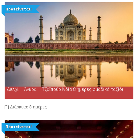
Προτείνεται!
Δελχί – Άγκρα – Τζαϊπούρ Ινδία 8 ημέρες ομαδικό ταξίδι
Διάρκεια:
8 ημέρες
Προτείνεται!