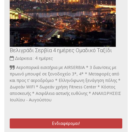
Βελιγράδι Σερβία 4 ημέρες Ομαδικό Ταξίδι
Διάρκεια :
4 ημέρες
Αεροπορικά εισιτήρια με AIRSERBIA * 3 διαν/σεις με
πρωινό μπουφέ σε ξενοδοχείο 3*, 4* * Μεταφορές από
και προς τ’ αεροδρόμιο * Ελληνόφωνη ξενάγηση πόλης *
Δωρεάν WIFI * δωρεάν χρήση Fitness Center * Κόστος
αποσκευής * Ασφάλεια αστικής ευθύνης * ΑΝΑΧΩΡΗΣΕΙΣ
Ιουλίου - Αυγούστου
Ενδιαφέρομαι!