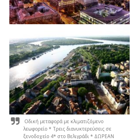
Οδική μεταφορά με κλιματιζόμενο
λεωφορείο * Τρεις διανυκτερεύσεις σε
ξενοδοχείο 4* στο Βελιγράδι * ΔΩΡΕΑΝ