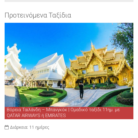
Προτεινόμενα Ταξίδια
Βόρεια Ταϊλάνδη – Μπανγκόκ | Ομαδικό ταξίδι 11ημ. με
QATAR AIRWAYS ή EMIRATES
Διάρκεια:
11 ημέρες