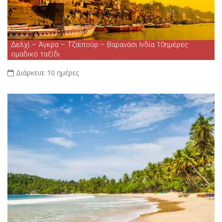
Δελχί – Άγκρα – Τζαϊπούρ – Βαρανάσι Ινδία 10ημέρες
ομαδικό ταξίδι
Διάρκεια:
10 ημέρες