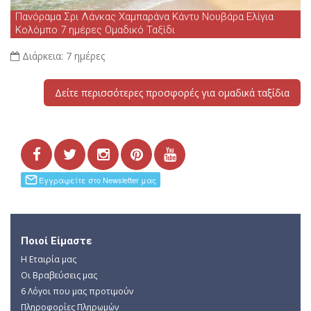
Πανόραμα Σρι Λάνκας Χαμπαράνα Κάντυ Νουβάρα Ελίγια
Κολόμπο 7 ημέρες Ομαδικό Ταξίδι
Διάρκεια:
7 ημέρες
Δείτε περισσότερες προσφορές για ομαδικά ταξίδια
Ποιοί Είμαστε
Η Εταιρία μας
Οι Βραβεύσεις μας
6 Λόγοι που μας προτιμούν
Πληροφορίες Πληρωμών