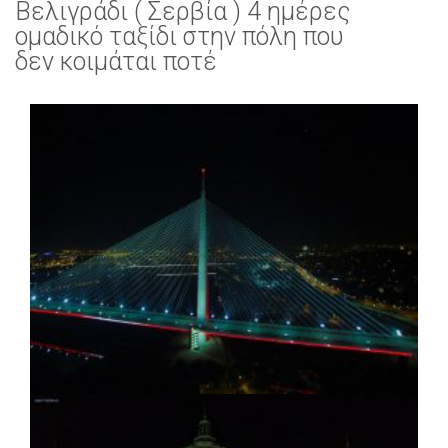
Βελιγράδι ( Σερβία ) 4 ημέρες
ομαδικό ταξίδι στην πόλη που
δεν κοιμάται ποτέ