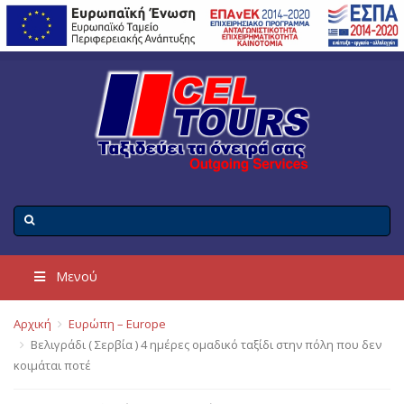
Μενού
Αρχική
Ευρώπη – Europe
Βελιγράδι ( Σερβία ) 4 ημέρες ομαδικό ταξίδι στην πόλη που δεν
κοιμάται ποτέ