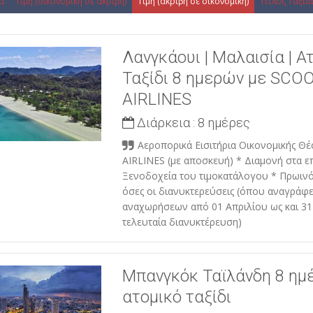
α
Τιμή (οικονομική σε ακριβή)
Τιμή (ακριβή σε οικονομική)
Τίτλος Ταξιδ
Λανγκάουι | Μαλαισία | Α
Ταξίδι 8 ημερών με SCO
AIRLINES
Διάρκεια :
8 ημέρες
Αεροπορικά Εισιτήρια Οικονομικής Θ
AIRLINES (με αποσκευή) * Διαμονή στα ε
Ξενοδοχεία του τιμοκατάλογου * Πρωιν
όσες οι διανυκτερεύσεις (όπου αναγράφε
αναχωρήσεων από 01 Απριλίου ως και 31
τελευταία διανυκτέρευση)
Μπανγκόκ Ταϊλάνδη 8 ημ
ατομικό ταξίδι