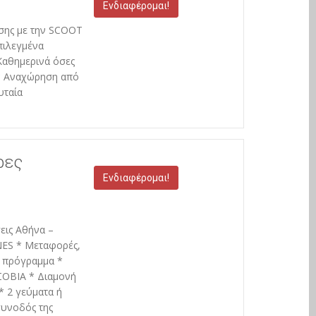
Ενδιαφέρομαι!
έσης με την SCOOT
πιλεγμένα
Καθημερινά όσες
 * Αναχώρηση από
υταία
ρες
Ενδιαφέρομαι!
εις Αθήνα –
NES * Μεταφορές,
ο πρόγραμμα *
ΣΟΒΙΑ * Διαμονή
* 2 γεύματα ή
συνοδός της