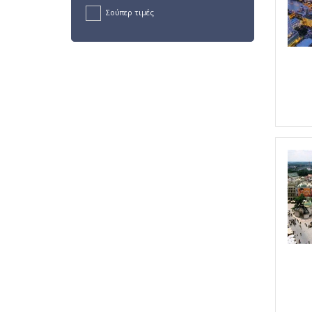
Σούπερ τιμές