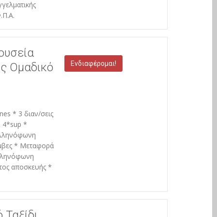
γγελματικής
.Π.Α.
ουσεία
Ενδιαφέρομαι!
ες Ομαδικό
nes * 3 διαν/σεις
 4*sup *
Ελληνόφωνη
όμβες * Μεταφορά
Ελληνόφωνη
τος αποσκευής *
 Ταξίδι