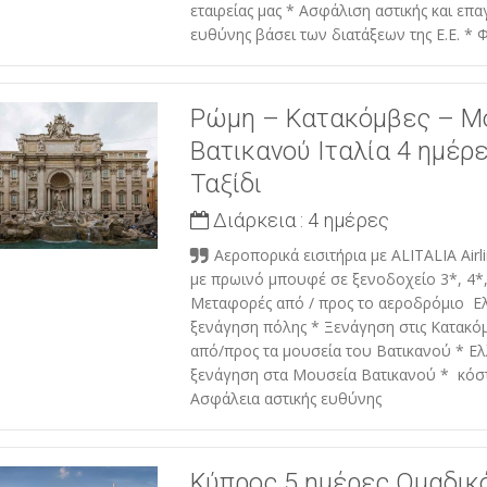
εταιρείας μας * Ασφάλιση αστικής και επα
ευθύνης βάσει των διατάξεων της Ε.Ε. * Φ
Ρώμη – Κατακόμβες – Μ
Βατικανού Ιταλία 4 ημέρ
Ταξίδι
Διάρκεια :
4 ημέρες
Αεροπορικά εισιτήρια με ALITALIA Airli
με πρωινό μπουφέ σε ξενοδοχείο 3*, 4*,
Μεταφορές από / προς το αεροδρόμιο 
ξενάγηση πόλης * Ξενάγηση στις Κατακ
από/προς τα μουσεία του Βατικανού * 
ξενάγηση στα Μουσεία Βατικανού * κόσ
Ασφάλεια αστικής ευθύνης
Κύπρος 5 ημέρες Ομαδικό