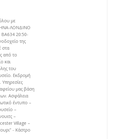
ύλου με
 ΑΘΗΝΑ-ΛΟΝΔΙΝΟ
ΒΑ634 20:50-
νοδοχείο της
έ στα
ς από το
ο και
όλης του
υσείο. Εκδρομή
. Υπηρεσίες
αφείου μας βάση
ων. Ασφάλεια
ρωτικό έντυπο –
ουσείο –
ουιτς –
ester Village –
ουρι” - Κάστρο