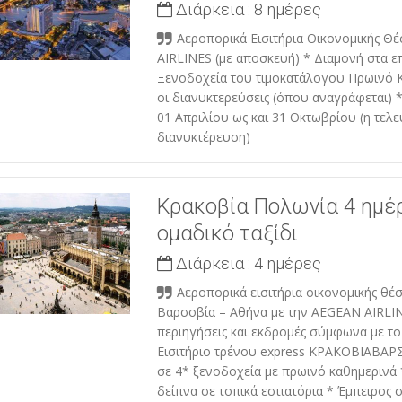
Διάρκεια :
8 ημέρες
Αεροπορικά Εισιτήρια Οικονομικής Θ
AIRLINES (με αποσκευή) * Διαμονή στα ε
Ξενοδοχεία του τιμοκατάλογου Πρωινό 
οι διανυκτερεύσεις (όπου αναγράφεται)
01 Απριλίου ως και 31 Οκτωβρίου (η τελε
διανυκτέρευση)
Κρακοβία Πολωνία 4 ημέ
ομαδικό ταξίδι
Διάρκεια :
4 ημέρες
Αεροπορικά εισιτήρια οικονομικής θέσ
Βαρσοβία – Αθήνα με την AEGEAN AIRLI
περιηγήσεις και εκδρομές σύμφωνα με τ
Εισιτήριο τρένου express ΚΡΑΚΟΒΙΑΒΑΡ
σε 4* ξενοδοχεία με πρωινό καθημερινά 
δείπνα σε τοπικά εστιατόρια * Έμπειρος 