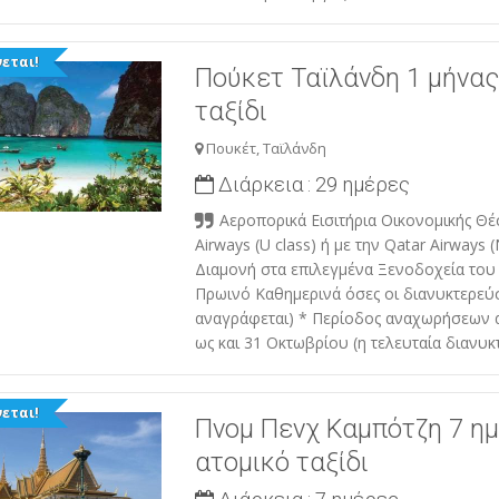
εται!
Πούκετ Ταϊλάνδη 1 μήνας
ταξίδι
Πουκέτ, Ταϊλάνδη
Διάρκεια :
29 ημέρες
Αεροπορικά Εισιτήρια Οικονομικής Θέ
Airways (U class) ή με την Qatar Airways (
Διαμονή στα επιλεγμένα Ξενοδοχεία του
Πρωινό Καθημερινά όσες οι διανυκτερεύ
αναγράφεται) * Περίοδος αναχωρήσεων 
ως και 31 Οκτωβρίου (η τελευταία διανυκ
εται!
Πνομ Πενχ Καμπότζη 7 η
ατομικό ταξίδι