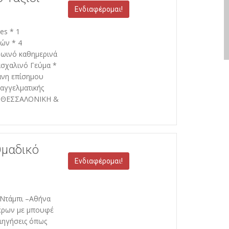
Ενδιαφέρομαι!
es * 1
λών * 4
ρωινό καθημερινά
ασχαλινό Γεύμα *
άνη επίσημου
αγγελματικής
πό ΘΕΣΣΑΛΟΝΙΚΗ &
Ομαδικό
Ενδιαφέρομαι!
 Ντάμπι –Αθήνα
έρων με μπουφέ
ριηγήσεις όπως