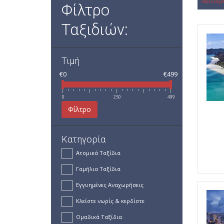
Νεότερ
Φίλτρο
Ταξιδιών:
Τιμή
€0
€499
0
250
499
Φίλτρο
Κατηγορία
Ατομικά Ταξίδια
Γαμήλια Ταξίδια
Εγγυημένες Αναχωρήσεις
Κλείστε νωρίς & κερδίστε
Ομαδικά Ταξίδια