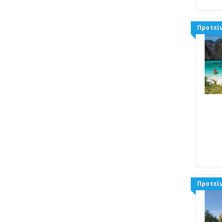
Προτείν
Προτείν