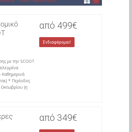
ιών (Α-Ω)
Τίτλος Ταξιδιών (Ω-Α)
τομικό
από 499€
OT
Ενδιαφέρομαι!
έσης με την SCOOT
πιλεγμένα
ό Καθημερινά
ται) * Περίοδος
 Οκτωβρίου (η
έρες
από 349€