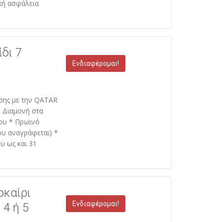
κή ασφάλεια
ίδι 7
Ενδιαφέρομαι!
έσης με την QATAR
* Διαμονή στα
ου * Πρωινό
ου αναγράφεται) *
υ ως και 31
οκαίρι
Ενδιαφέρομαι!
 4 ή 5