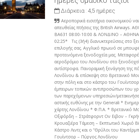
ημέρες ομαδικό ταξίδι
Διάρκεια :
4,5 ημέρες
Αεροπορικά εισιτήρια οικονομικού να
απευθείας πτήσεις της British Airways.
ΒΑ631 08:00-10:00 & ΛΟΝΔΙΝΟ – ΑΘΗΝΑ 
02:25* Τις (3ή4) διανυκτερεύσεις στο ξε
επιλογής σας. Αγγλικό πρωινό σε μπουφ
προτεινόμενα ξενοδοχεία μας. Μεταφορέ
αεροδρόμιο του Λονδίνου στο ξενοδοχεί
αντίστροφα. Πανοραμική ξενάγηση της π
Λονδίνου & επίσκεψη στο Βρετανικό Μο
στην πόλη και στο κάστρο του Γουίντσορ
έμπειρων τοπικών αντιπροσώπων του γρ
των παρεχόμενων υπηρεσιών/μετακινήσε
αστικής ευθύνης με την Generali * Ενημε
χάρτης Λονδίνου * Φ.Π.Α. * Βρετανικό Μ
Οξφόρδη – Στράτφορντ Ον Ειβον – Γκρήν
Κρουαζιέρα Τάμεση – Εκπτωτικό Χωριό Bic
Κάστρο Λιντς και ο “Θρύλοι του Καντέρμπ
Γουίντσορ – Πύργος Λονδίνου