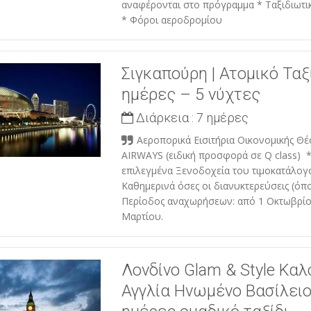
αναφέρονται στο πρόγραμμα * Ταξιδιωτι
* Φόροι αεροδρομίου
Σιγκαπούρη | Ατομικό Ταξ
ημέρες – 5 νύχτες
Διάρκεια :
7 ημέρες
Αεροπορικά Εισιτήρια Οικονομικής Θ
AIRWAYS (ειδική προσφορά σε Q class) 
επιλεγμένα Ξενοδοχεία του τιμοκατάλογ
Καθημερινά όσες οι διανυκτερεύσεις (όπ
Περίοδος αναχωρήσεων: από 1 Οκτωβρίο
Μαρτίου.
Λονδίνο Glam & Style Καλ
Αγγλία Ηνωμένο Βασίλειο