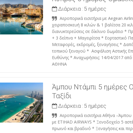
Διάρκεια :
5 ημέρες
Αεροπορικά εισιτήρια με Aegean Airlin
χειραποσκευή 8 κιλών & 1 βαλίτσα 20 κι
διανυκτερεύσεις σε δίκλινο δωμάτιο * Π
+ 3 δείπνα + Μαγειρίτσα * Εορταστικό Π
Μεταφορές, εκδρομές, ξεναγήσεις * Δαπ
τοπικού ξεναγού * Ασφάλιση Αστικής Επ
Ευθύνης * Αναχωρήσεις: 14/04/2017 α
ΑΘΗΝΑ
Άμπου Ντάμπι 5 ημέρες 
Ταξίδι
Διάρκεια :
5 ημέρες
Αεροπορικά εισιτήρια Αθήνα –Άμπου
με ETIHAD AIRWAYS * Ξενοδοχείο 5 αστ
πρωινό και βραδινό * Ξεναγήσεις και πε