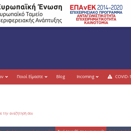
ών
Ποιοί Είμαστε
Blog
Incoming
COVID-
ε την αναζήτησή σου