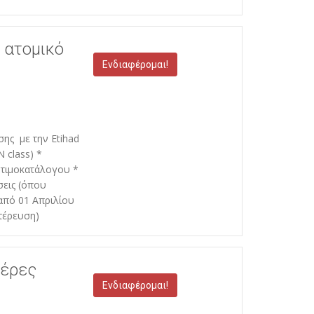
 ατομικό
Ενδιαφέρομαι!
σης με την Etihad
N class) *
 τιμοκατάλογου *
σεις (όπου
από 01 Απριλίου
τέρευση)
μέρες
Ενδιαφέρομαι!