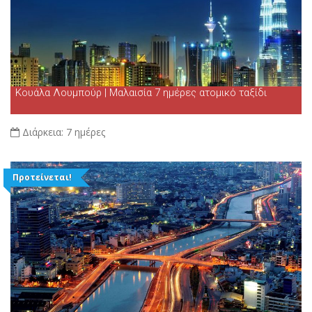
Κουάλα Λουμπούρ | Μαλαισία 7 ημέρες ατομικό ταξίδι
Διάρκεια:
7 ημέρες
Προτείνεται!