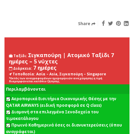
Share
Σιγκαπούρη | Ατομικό Ταξίδι 7
Ταξίδι:
ημέρες – 5 νύχτες
7 ημέρες
Διάρκεια:
Τοποθεσία:
Ασία – Asia, Σιγκαπούρη – Singapore
*Εκτός των αναγραφομένων ημερομηνιών αναχώρησης η τιμή
διαμορφώνεται κατόπιν ζήτησης.
Περιλαμβάνονται
Αεροπορικά Εισιτήρια Οικονομικής Θέσης με την
QATAR AIRWAYS (ειδική προσφορά σε Q class)
Διαμονή στα επιλεγμένα Ξενοδοχεία του
τιμοκατάλογου
Πρωινό Καθημερινά όσες οι διανυκτερεύσεις (όπου
αναγράφεται)