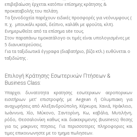
επιβεβαίωση έρχεται κατόπιν επίσημης κράτησης &
προκαταβολής του πελάτη.
Τα ξενοδοχεία παρέχουν ειδικές προσφορές για νεόνυμφους (
π. χ. μπουκάλι κρασί, δείπνο, καλάθι με φρούτα, κλπ).
Ενημερωθείτε από τα επίσημα site τους.
Στον παραπάνω τιμοκατάλογο οι τιμές είναι υπολογισμένες με
5 διανυκτερεύσεις.
Για τα ταξιδιωτικά έγγραφα (διαβατήριο, βίζα κτλ.) ευθύνεται ο
ταξιδιώτης .
Επιλογή Κράτησης Εσωτερικών Πτήσεων &
Business Class:
Υπαρχει δυνατοτητα κρατησης εσωτερικων αεροπορικων
εισιτήριων μετ’ επιστροφής με Aegean ή Ολυμπιακη για
αναχωρήσεις από Αλεξανδρούπολη, Κέρκυρα, Χανιά, Ηράκλειο,
Ιωάννινα, Χίο, Μύκονο, Σαντορίνη, Κω, καβάλα, Μυτιλήνη,
ρόδο, Θεσσαλονίκη καθως και διακεκριμενης (business) θεσης
για τις μακρινες πτησεις. Για περισσοτερες πληροφοριες και
τιμες επικοινωνηστε με το τμημα πωλησεων.