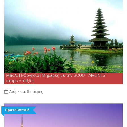
Μπαλί | Ινδονησία | 8 ημέρες με την SCOOT AIRLINES
ατομικό ταξίδι
Διάρκεια:
8 ημέρες
Προτείνεται!