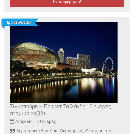
Ενδιαφέρομαι!
Προτείνεται!
Σιγκαπούρη – Πούκετ Ταϊλάνδη 10 ημέρες
ατομικό ταξίδι
Διάρκεια :
10 ημέρες
Αεροπορικά Εισιτήρια Οικονομικής Θέσης με την