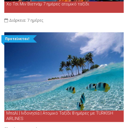
Χο Τσι Μιν Βιετνάμ 7 ημέρες ατομικό ταξίδι
Διάρκεια:
7 ημέρες
Προτείνεται!
Μπαλί | Ινδονησία | Ατομικό Ταξίδι 8 ημέρες με TURKISH
AIRLINES