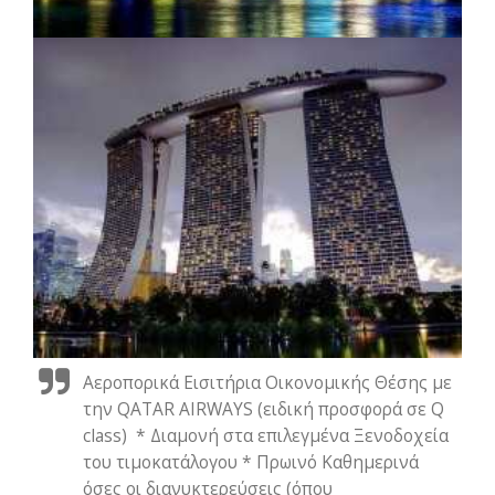
Αεροπορικά Εισιτήρια Οικονομικής Θέσης με
την QATAR AIRWAYS (ειδική προσφορά σε Q
class) * Διαμονή στα επιλεγμένα Ξενοδοχεία
του τιμοκατάλογου * Πρωινό Καθημερινά
όσες οι διανυκτερεύσεις (όπου