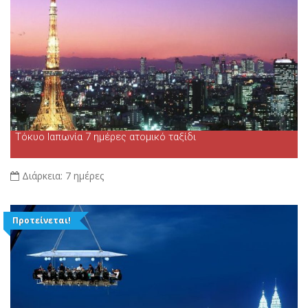
Τόκυο Ιαπωνία 7 ημέρες ατομικό ταξίδι
Διάρκεια:
7 ημέρες
Προτείνεται!