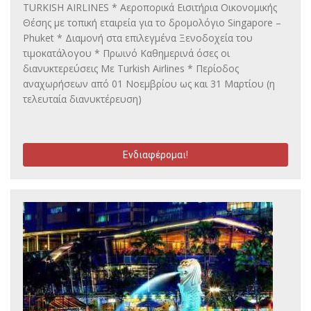
TURKISH AIRLINES * Αεροπορικά Εισιτήρια Οικονομικής
Θέσης με τοπική εταιρεία για το δρομολόγιο Singapore –
Phuket * Διαμονή στα επιλεγμένα Ξενοδοχεία του
τιμοκατάλογου * Πρωινό Καθημερινά όσες οι
διανυκτερεύσεις Mε Turkish Airlines * Περίοδος
αναχωρήσεων από 01 Νοεμβρίου ως και 31 Μαρτίου (η
τελευταία διανυκτέρευση)
Ενδιαφέρομαι!