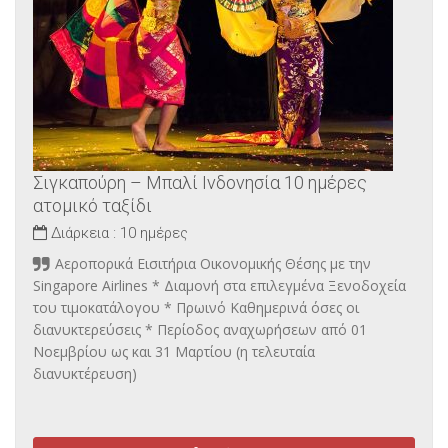
Σιγκαπούρη – Μπαλί Ινδονησία 10 ημέρες
ατομικό ταξίδι
Διάρκεια :
10 ημέρες
Αεροπορικά Εισιτήρια Οικονομικής Θέσης με την
Singapore Airlines * Διαμονή στα επιλεγμένα Ξενοδοχεία
του τιμοκατάλογου * Πρωινό Καθημερινά όσες οι
διανυκτερεύσεις * Περίοδος αναχωρήσεων από 01
Νοεμβρίου ως και 31 Μαρτίου (η τελευταία
διανυκτέρευση)