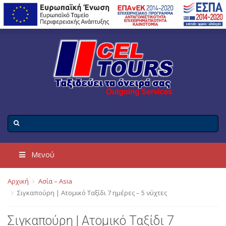
Μενού
Αρχική
Ασία – Asia
Σιγκαπούρη | Ατομικό Ταξίδι 7 ημέρες – 5 νύχτες
Σιγκαπούρη | Ατομικό Ταξίδι 7