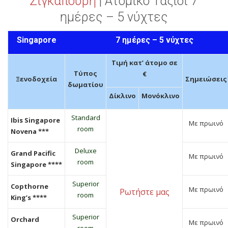
Σιγκαπούρη
| Ατομικό Ταξίδι 7
ημέρες – 5 νύχτες
Singapore 7 ημέρες – 5 νύχτες
Τιμή κατ’ άτομο σε
Τύπος
€
Ξενοδοχεία
Σημειώσεις
δωματίου
Δίκλινο
Μονόκλινο
Standard
Ibis Singapore
Με πρωινό
room
Novena ***
Deluxe
Grand Pacific
Με πρωινό
room
Singapore ****
Superior
Copthorne
Με πρωινό
Ρωτήστε μας
room
King’s ****
Superior
Orchard
Με πρωινό
room