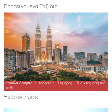
Προτεινόμενα Ταξίδια
Κουάλα Λουμπούρ | Μαλαισία | 7 ημέρες – 5 νύχτες ατομικό
ταξίδι
Διάρκεια:
7 ημέρες