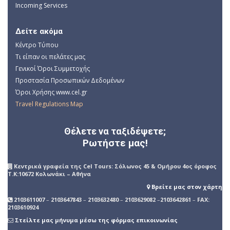
Incoming Services
Δείτε ακόμα
Κέντρο Τύπου
Τι είπαν οι πελάτες μας
Γενικοί Όροι Συμμετοχής
Προστασία Προσωπικών Δεδομένων
Όροι Χρήσης www.cel.gr
Travel Regulations Map
Θέλετε να ταξιδέψετε;
Ρωτήστε μας!
Kεντρικά γραφεία της Cel Tours: Σόλωνος 45 & Ομήρου 4ος όροφος
Τ.Κ:10672 Κολωνάκι – Αθήνα
Βρείτε μας στον χάρτη
2103611007
–
2103647843
–
2103632480
–
2103629082
–
2103642861
–
FAX:
2103610924
Στείλτε μας μήνυμα μέσω της φόρμας επικοινωνίας