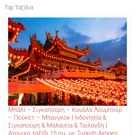
Top Ταξίδια
Μπαλί – Σιγκαπούρη – Κουάλα Λουμπούρ
– Πούκετ – Μπανγκόκ | Ινδονησία &
Σιγκαπούρη & Μαλαισία & Ταϊλάνδη |
Ατομικό ταξίδι 15 ημ. με Turkish Airlines