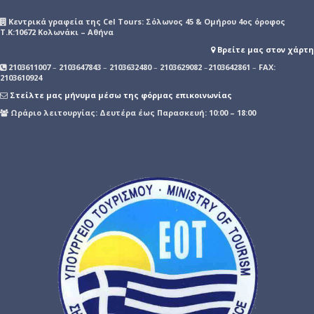
Kεντρικά γραφεία της Cel Tours: Σόλωνος 45 & Ομήρου 4ος όροφος
Τ.Κ:10672 Κολωνάκι – Αθήνα
Βρείτε μας στον χάρτη
2103611007
–
2103647843
–
2103632480
–
2103629082
–
2103642861
–
FAX:
2103610924
Στείλτε μας μήνυμα μέσω της φόρμας επικοινωνίας
Ωράριο λειτουργίας: Δευτέρα έως Παρασκευή: 10:00 – 18:00