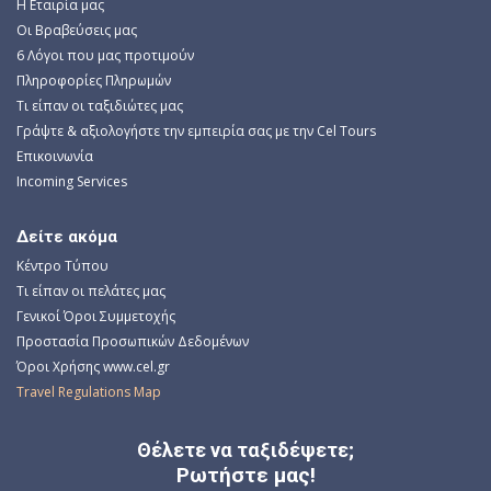
Η Εταιρία μας
Οι Βραβεύσεις μας
6 Λόγοι που μας προτιμούν
Πληροφορίες Πληρωμών
Τι είπαν οι ταξιδιώτες μας
Γράψτε & αξιολογήστε την εμπειρία σας με την Cel Tours
Επικοινωνία
Incoming Services
Δείτε ακόμα
Κέντρο Τύπου
Τι είπαν οι πελάτες μας
Γενικοί Όροι Συμμετοχής
Προστασία Προσωπικών Δεδομένων
Όροι Χρήσης www.cel.gr
Travel Regulations Map
Θέλετε να ταξιδέψετε;
Ρωτήστε μας!