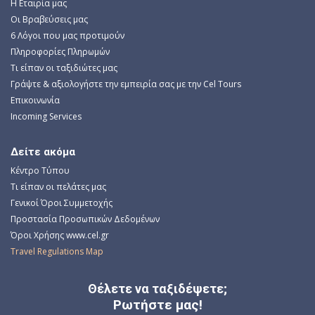
Η Εταιρία μας
Οι Βραβεύσεις μας
6 Λόγοι που μας προτιμούν
Πληροφορίες Πληρωμών
Τι είπαν οι ταξιδιώτες μας
Γράψτε & αξιολογήστε την εμπειρία σας με την Cel Tours
Επικοινωνία
Incoming Services
Δείτε ακόμα
Κέντρο Τύπου
Τι είπαν οι πελάτες μας
Γενικοί Όροι Συμμετοχής
Προστασία Προσωπικών Δεδομένων
Όροι Χρήσης www.cel.gr
Travel Regulations Map
Θέλετε να ταξιδέψετε;
Ρωτήστε μας!