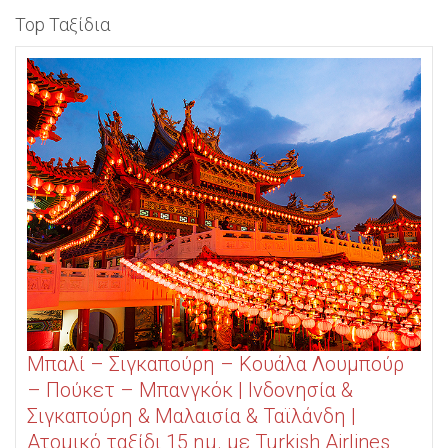
Top Ταξίδια
Μπαλί – Σιγκαπούρη – Κουάλα Λουμπούρ
– Πούκετ – Μπανγκόκ | Ινδονησία &
Σιγκαπούρη & Μαλαισία & Ταϊλάνδη |
Ατομικό ταξίδι 15 ημ. με Turkish Airlines