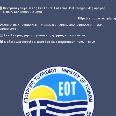
Kεντρικά γραφεία της Cel Tours: Σόλωνος 45 & Ομήρου 4ος όροφος
Τ.Κ:10672 Κολωνάκι – Αθήνα
Βρείτε μας στον χάρτη
2103611007
–
2103647843
–
2103632480
–
2103629082
–
2103642861
–
FAX:
2103610924
Στείλτε μας μήνυμα μέσω της φόρμας επικοινωνίας
Ωράριο λειτουργίας: Δευτέρα έως Παρασκευή: 10:00 – 18:00