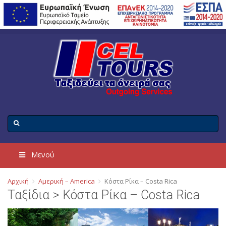
Μενού
Αρχική
Αμερική – America
Κόστα Ρίκα – Costa Rica
Ταξίδια > Κόστα Ρίκα – Costa Rica