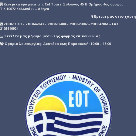
Kεντρικά γραφεία της Cel Tours: Σόλωνος 45 & Ομήρου 4ος όροφος
Τ.Κ:10672 Κολωνάκι – Αθήνα
Βρείτε μας στον χάρτη
2103611007
–
2103647843
–
2103632480
–
2103629082
–
2103642861
–
FAX:
2103610924
Στείλτε μας μήνυμα μέσω της φόρμας επικοινωνίας
Ωράριο λειτουργίας: Δευτέρα έως Παρασκευή: 10:00 – 18:00