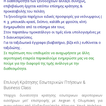
Η διαθεσιμότητα των ξενοδοχείων αλλάζει συνεχώς,
επιβεβαίωση έρχεται κατόπιν επίσημης κράτησης &
προκαταβολής του πελάτη.
Τα ξενοδοχεία παρέχουν ειδικές προσφορές για νεόνυμφους (
π. χ. μπουκάλι κρασί, δείπνο, καλάθι με φρούτα, κλπ).
Ενημερωθείτε από τα επίσημα site τους.
Στον παραπάνω τιμοκατάλογο οι τιμές είναι υπολογισμένες με
5 διανυκτερεύσεις.
Για τα ταξιδιωτικά έγγραφα (διαβατήριο, βίζα κτλ.) ευθύνεται ο
ταξιδιώτης .
Σε περίπτωση που επιθυμείτε να αναχωρήσετε με άλλη
αεροπορική εταιρεία παρακαλούμε ενημερώστε μας να σας
πούμε για την διαφορά της τιμής ανάλογα με την
διαθεσιμότητα.
Επιλογή Κράτησης Εσωτερικών Πτήσεων &
Business Class:
Υπαρχει δυνατοτητα κρατησης εσωτερικων αεροπορικων
εισιτήριων μετ’ επιστροφής με Aegean ή Ολυμπιακη για
αναχωρήσεις από Αλεξανδρούπολη, Κέρκυρα, Χανιά, Ηράκλειο,