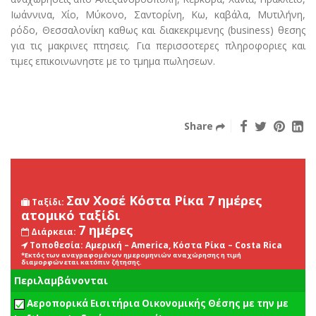
Ιωάννινα, Χίο, Μύκονο, Σαντορίνη, Κω, καβάλα, Μυτιλήνη,
ρόδο, Θεσσαλονίκη καθως και διακεκριμενης (business) θεσης
για τις μακρινες πτησεις. Για περισσοτερες πληροφοριες και
τιμες επικοινωνηστε με το τμημα πωλησεων.
Share
Σαν Χοσέ Κόστα Ρίκα 7 ημέρες
Ταξίδι:
ατομικό ταξίδι
7 ημέρες
Διάρκεια:
Τοποθεσία:
Αμερική – America, Κόστα Ρίκα – Costa Rica
*Εκτός των αναγραφομένων ημερομηνιών αναχώρησης η τιμή
διαμορφώνεται κατόπιν ζήτησης.
Περιλαμβάνονται
Αεροπορικά Εισιτήρια Οικονομικής Θέσης με την με