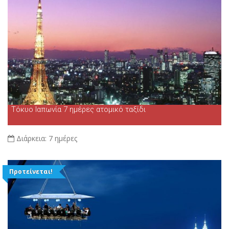
Τόκυο Ιαπωνία 7 ημέρες ατομικό ταξίδι
Διάρκεια:
7 ημέρες
Προτείνεται!