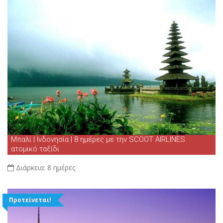
Μπαλί | Ινδονησία | 8 ημέρες με την SCOOT AIRLINES
ατομικό ταξίδι
Διάρκεια:
8 ημέρες
Προτείνεται!