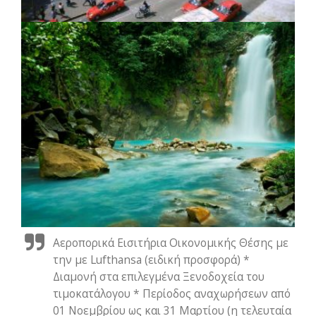
Αεροπορικά Εισιτήρια Οικονομικής Θέσης με
την με Lufthansa (ειδική προσφορά) *
Διαμονή στα επιλεγμένα Ξενοδοχεία του
τιμοκατάλογου * Περίοδος αναχωρήσεων από
01 Νοεμβρίου ως και 31 Μαρτίου (η τελευταία