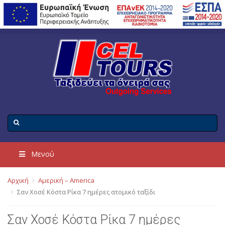
Μενού
Αρχική
Αμερική – America
Σαν Χοσέ Κόστα Ρίκα 7 ημέρες ατομικό ταξίδι
Σαν Χοσέ Κόστα Ρίκα 7 ημέρες