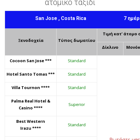
ατομικό ταξίδι
San Jose , Costa Rica
7
ημέρ
Τιμή κατ’ άτομο 
Ξενοδοχεία
Τύπος δωματίου
Δίκλινο
Μονόκ
Cocoon San Jose
***
Standard
Hotel Santo Tomas
***
Standard
Villa Tournon
****
Standard
Palma Real Hotel &
Superior
Casino
****
Best Western
Standard
Irazu
****
Ρωτήστε μας