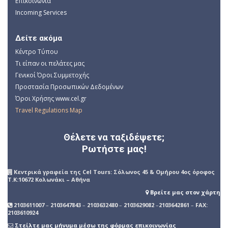
Επικοινωνία
Incoming Services
Δείτε ακόμα
Κέντρο Τύπου
Τι είπαν οι πελάτες μας
Γενικοί Όροι Συμμετοχής
Προστασία Προσωπικών Δεδομένων
Όροι Χρήσης www.cel.gr
Travel Regulations Map
Θέλετε να ταξιδέψετε;
Ρωτήστε μας!
Kεντρικά γραφεία της Cel Tours: Σόλωνος 45 & Ομήρου 4ος όροφος
Τ.Κ:10672 Κολωνάκι – Αθήνα
Βρείτε μας στον χάρτη
2103611007
–
2103647843
–
2103632480
–
2103629082
–
2103642861
–
FAX:
2103610924
Στείλτε μας μήνυμα μέσω της φόρμας επικοινωνίας