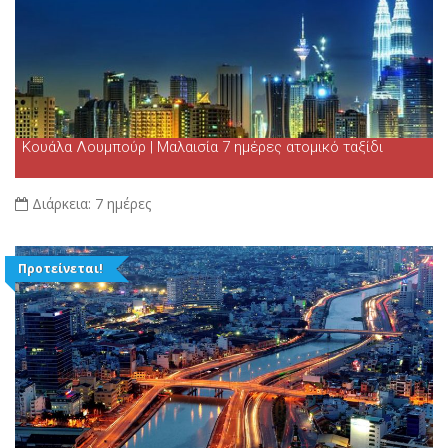
Κουάλα Λουμπούρ | Μαλαισία 7 ημέρες ατομικό ταξίδι
Διάρκεια:
7 ημέρες
Προτείνεται!