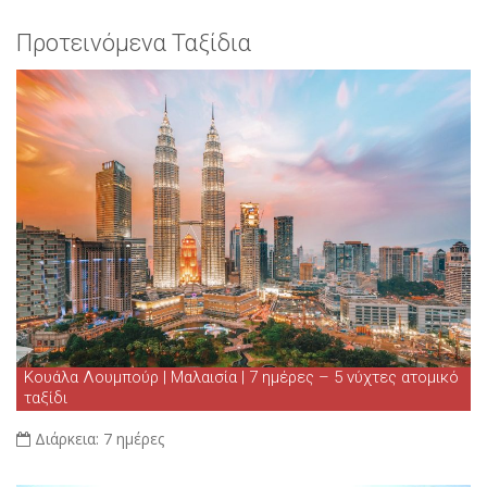
Προτεινόμενα Ταξίδια
Κουάλα Λουμπούρ | Μαλαισία | 7 ημέρες – 5 νύχτες ατομικό
ταξίδι
Διάρκεια:
7 ημέρες