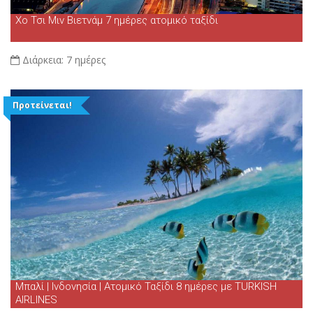
Χο Τσι Μιν Βιετνάμ 7 ημέρες ατομικό ταξίδι
Διάρκεια:
7 ημέρες
Προτείνεται!
Μπαλί | Ινδονησία | Ατομικό Ταξίδι 8 ημέρες με TURKISH
AIRLINES