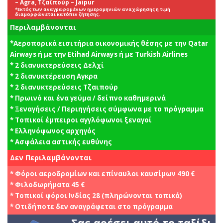
– Agra, Τζαϊπούρ – Jaipur
*Εκτός των αναγραφομένων ημερομηνιών αναχώρησης η τιμή
διαμορφώνεται κατόπιν ζήτησης.
Περιλαμβάνονται
*Αεροπορικά εισιτήρια οικονομικής θέσης με την Qatar
Airways ή με την Etihad Airways ή με Turkish Airlines
* 2 διανυκτερεύσεις Δελχί
* 2 διανυκτέρευση Αγκρα
* 2 διανυκτερεύσεις Τζαιπούρ
* Πρωινό και ένα γεύμα / δείπνο καθημερινά
* Ξεναγήσεις / Περιηγήσεις σύμφωνα με το πρόγραμμα
* Τοπικοί έμπειροι αγγλόφωνοι ξεναγοί
* Ελληνόφωνος αρχηγός
* Ασφάλεια αστικής ευθύνης
Δεν Περιλαμβάνονται
* Φόροι αεροδρομίων και επίναυλοι καυσίμων 490 €
* Φιλοδωρήματα 45 €
* Τοπικοί φόροι Ινδίας 28 (πληρώνονται τοπικά)
* Οτιδήποτε δεν αναγράφεται στο πρόγραμμα
Σας αρέσει αυτό το ταξίδι