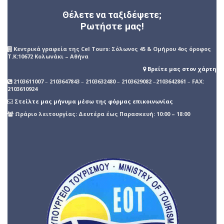
Θέλετε να ταξιδέψετε;
Ρωτήστε μας!
Kεντρικά γραφεία της Cel Tours: Σόλωνος 45 & Ομήρου 4ος όροφος
Τ.Κ:10672 Κολωνάκι – Αθήνα
Βρείτε μας στον χάρτη
2103611007
–
2103647843
–
2103632480
–
2103629082
–
2103642861
–
FAX:
2103610924
Στείλτε μας μήνυμα μέσω της φόρμας επικοινωνίας
Ωράριο λειτουργίας: Δευτέρα έως Παρασκευή: 10:00 – 18:00