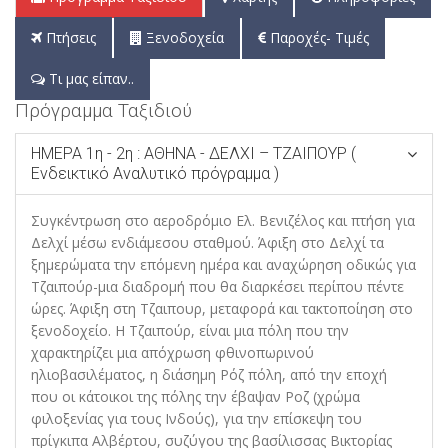
Πτήσεις
Ξενοδοχεία
Παροχές- Τιμές
Τι μας είπαν..
Πρόγραμμα Ταξιδιού
ΗΜΕΡΑ 1η - 2η : ΑΘΗΝΑ - ΔΕΛΧΙ – ΤΖΑΙΠΟΥΡ (
Ενδεικτικό Αναλυτικό πρόγραμμα )
Συγκέντρωση στο αεροδρόμιο Ελ. Βενιζέλος και πτήση για
Δελχί μέσω ενδιάμεσου σταθμού. Άφιξη στο Δελχί τα
ξημερώματα την επόμενη ημέρα και αναχώρηση οδικώς για
Τζαιπούρ-μια διαδρομή που θα διαρκέσει περίπου πέντε
ώρες. Άφιξη στη Τζαιπουρ, μεταφορά και τακτοποίηση στο
ξενοδοχείο. Η Τζαιπούρ, είναι μια πόλη που την
χαρακτηρίζει μια απόχρωση φθινοπωρινού
ηλιοβασιλέματος, η διάσημη Ρόζ πόλη, από την εποχή
που οι κάτοικοι της πόλης την έβαψαν Ροζ (χρώμα
φιλοξενίας για τους Ινδούς), για την επίσκεψη του
πρίγκιπα Αλβέρτου, συζύγου της βασίλισσας Βικτορίας