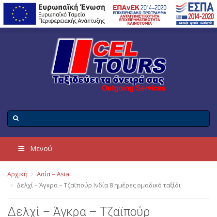
Μενού
Αρχική
Ασία – Asia
Δελχί – Άγκρα – Τζαϊπούρ Ινδία 8 ημέρες ομαδικό ταξίδι
Δελχί – Άγκρα – Τζαϊπούρ