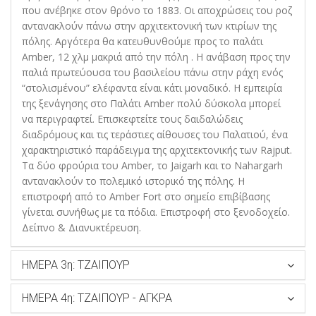
που ανέβηκε στον θρόνο το 1883. Οι αποχρώσεις του ροζ
αντανακλούν πάνω στην αρχιτεκτονική των κτιρίων της
πόλης. Αργότερα θα κατευθυνθούμε προς το παλάτι
Amber, 12 χλμ μακριά από την πόλη . Η ανάβαση προς την
παλιά πρωτεύουσα του βασιλείου πάνω στην ράχη ενός
“στολισμένου” ελέφαντα είναι κάτι μοναδικό. Η εμπειρία
της ξενάγησης στο Παλάτι Amber πολύ δύσκολα μπορεί
να περιγραφτεί. Επισκεφτείτε τους δαιδαλώδεις
διαδρόμους και τις τεράστιες αίθουσες του Παλατιού, ένα
χαρακτηριστικό παράδειγμα της αρχιτεκτονικής των Rajput.
Τα δύο φρούρια του Amber, το Jaigarh και το Nahargarh
αντανακλούν το πολεμικό ιστορικό της πόλης. H
επιστροφή από το Amber Fort στο σημείο επιβίβασης
γίνεται συνήθως με τα πόδια. Επιστροφή στο ξενοδοχείο.
Δείπνο & Διανυκτέρευση.
ΗΜΕΡΑ 3η: ΤΖΑΙΠΟΥΡ
ΗΜΕΡΑ 4η: ΤΖΑΙΠΟΥΡ - ΑΓΚΡΑ