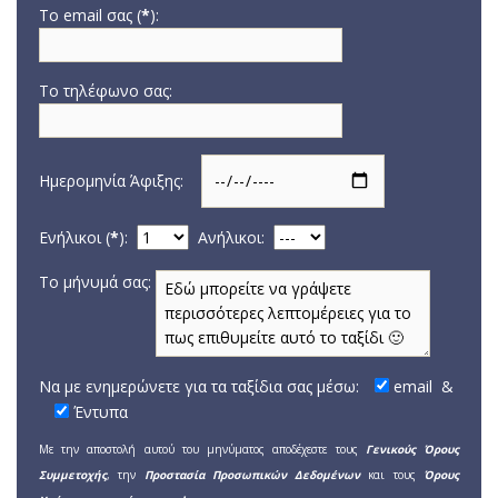
Το email σας (
*
):
Το τηλέφωνο σας:
Ημερομηνία Άφιξης:
Ενήλικοι (
*
):
Aνήλικοι:
Το μήνυμά σας:
Να με ενημερώνετε για τα ταξίδια σας μέσω:
email
&
Έντυπα
Με την αποστολή αυτού του μηνύματος αποδέχεστε τους
Γενικούς Όρους
Συμμετοχής
, την
Προστασία Προσωπικών Δεδομένων
και τους
Όρους