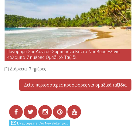
Πανόραμα Σρι Λάνκας Χαμπαράνα Κάντυ Νουβάρα Ελίγια
Κολόμπο 7 ημέρες Ομαδικό Ταξίδι
Διάρκεια:
7 ημέρες
Δείτε περισσότερες προσφορές για ομαδικά ταξίδια