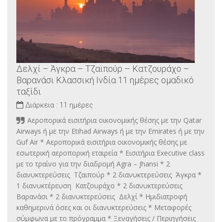
Δελχί – Άγκρα – Τζαϊπούρ – Κατζουράχο –
Βαρανάσι Κλασσική Ινδία 11 ημέρες ομαδικό
ταξίδι
Διάρκεια :
11 ημέρες
Αεροπορικά εισιτήρια οικονομικής θέσης με την Qatar
Airways ή με την Etihad Airways ή με την Emirates ή με την
Guf Air * Αεροπορικά εισιτήρια οικονομικής θέσης με
εσωτερική αεροπορική εταιρεία * Εισιτήρια Executive class
με το τραίνο για την διαδρομή Agra – Jhansi * 2
διανυκτερεύσεις Τζαιπούρ * 2 διανυκτερεύσεις Άγκρα *
1 διανυκτέρευση Κατζουράχο * 2 διανυκτερεύσεις
Βαρανάσι * 2 διανυκτερεύσεις Δελχί * Ημιδιατροφή
καθημερινά όσες και οι διανυκτερεύσεις * Μεταφορές
σύμφωνα με το πρόγραμμα * Ξεναγήσεις / Περιηγήσεις