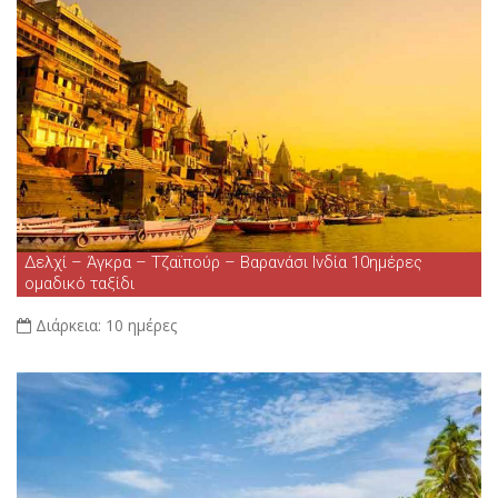
Δελχί – Άγκρα – Τζαϊπούρ – Βαρανάσι Ινδία 10ημέρες
ομαδικό ταξίδι
Διάρκεια:
10 ημέρες