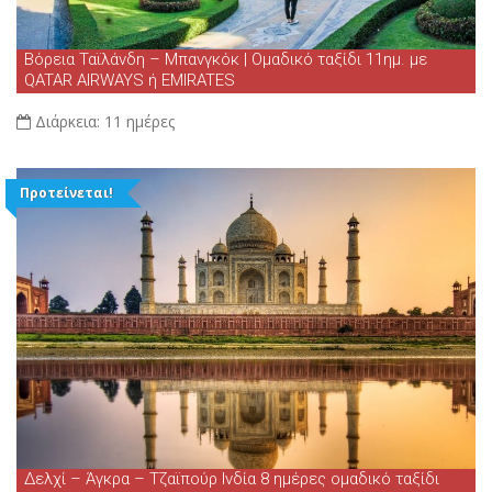
Βόρεια Ταϊλάνδη – Μπανγκόκ | Ομαδικό ταξίδι 11ημ. με
QATAR AIRWAYS ή EMIRATES
Διάρκεια:
11 ημέρες
Προτείνεται!
Δελχί – Άγκρα – Τζαϊπούρ Ινδία 8 ημέρες ομαδικό ταξίδι