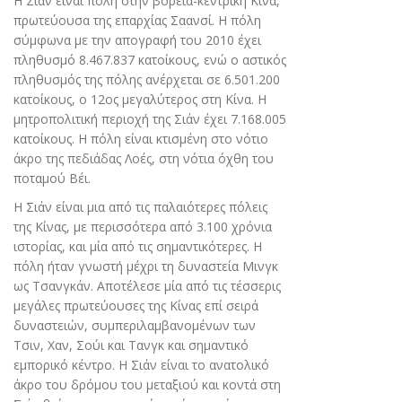
Η Σιάν είναι πόλη στην βόρεια-κεντρική Κίνα,
πρωτεύουσα της επαρχίας Σαανσί. Η πόλη
σύμφωνα με την απογραφή του 2010 έχει
πληθυσμό 8.467.837 κατοίκους, ενώ ο αστικός
πληθυσμός της πόλης ανέρχεται σε 6.501.200
κατοίκους, ο 12ος μεγαλύτερος στη Κίνα. Η
μητροπολιτική περιοχή της Σιάν έχει 7.168.005
κατοίκους. Η πόλη είναι κτισμένη στο νότιο
άκρο της πεδιάδας Λοές, στη νότια όχθη του
ποταμού Βέι.
Η Σιάν είναι μια από τις παλαιότερες πόλεις
της Κίνας, με περισσότερα από 3.100 χρόνια
ιστορίας, και μία από τις σημαντικότερες. Η
πόλη ήταν γνωστή μέχρι τη δυναστεία Μινγκ
ως Τσανγκάν. Αποτέλεσε μία από τις τέσσερις
μεγάλες πρωτεύουσες της Κίνας επί σειρά
δυναστειών, συμπεριλαμβανομένων των
Τσιν, Χαν, Σούι και Τανγκ και σημαντικό
εμπορικό κέντρο. Η Σιάν είναι το ανατολικό
άκρο του δρόμου του μεταξιού και κοντά στη