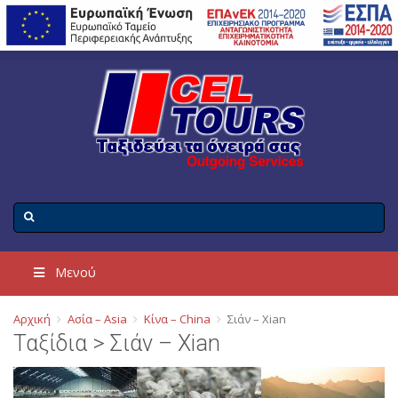
Μενού
Αρχική
Ασία – Asia
Κίνα – China
Σιάν – Xian
Ταξίδια > Σιάν – Xian