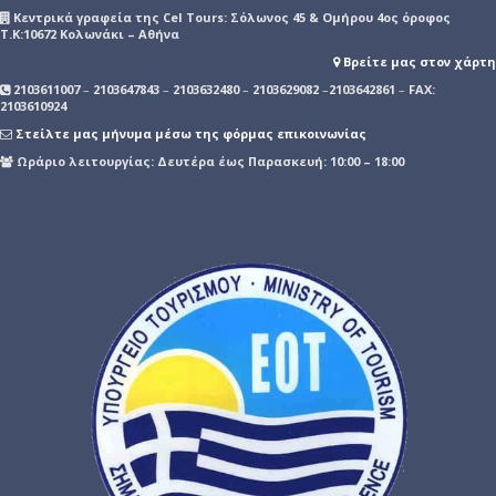
Kεντρικά γραφεία της Cel Tours: Σόλωνος 45 & Ομήρου 4ος όροφος
Τ.Κ:10672 Κολωνάκι – Αθήνα
Βρείτε μας στον χάρτη
2103611007
–
2103647843
–
2103632480
–
2103629082
–
2103642861
–
FAX:
2103610924
Στείλτε μας μήνυμα μέσω της φόρμας επικοινωνίας
Ωράριο λειτουργίας: Δευτέρα έως Παρασκευή: 10:00 – 18:00