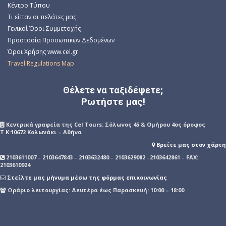
Κέντρο Τύπου
Τι είπαν οι πελάτες μας
Γενικοί Όροι Συμμετοχής
Προστασία Προσωπικών Δεδομένων
Όροι Χρήσης www.cel.gr
Travel Regulations Map
Θέλετε να ταξιδέψετε;
Ρωτήστε μας!
Kεντρικά γραφεία της Cel Tours: Σόλωνος 45 & Ομήρου 4ος όροφος
Τ.Κ:10672 Κολωνάκι – Αθήνα
Βρείτε μας στον χάρτη
2103611007
–
2103647843
–
2103632480
–
2103629082
–
2103642861
–
FAX:
2103610924
Στείλτε μας μήνυμα μέσω της φόρμας επικοινωνίας
Ωράριο λειτουργίας: Δευτέρα έως Παρασκευή: 10:00 – 18:00