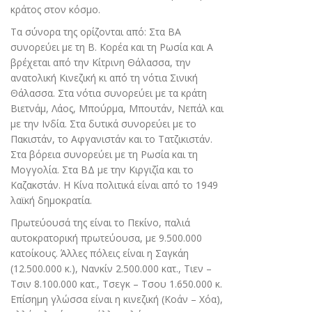
κράτος στον κόσμο.
Τα σύνορα της ορίζονται από: Στα ΒΑ
συνορεύει με τη Β. Κορέα και τη Ρωσία και Α
βρέχεται από την Κίτρινη Θάλασσα, την
ανατολική Κινεζική κι από τη νότια Σινική
Θάλασσα. Στα νότια συνορεύει με τα κράτη
Βιετνάμ, Λάος, Μπούρμα, Μπουτάν, Νεπάλ και
με την Ινδία. Στα δυτικά συνορεύει με το
Πακιστάν, το Αφγανιστάν και το Τατζικιστάν.
Στα βόρεια συνορεύει με τη Ρωσία και τη
Μογγολία. Στα ΒΔ με την Κιργιζία και το
Καζακστάν. Η Κίνα πολιτικά είναι από το 1949
λαϊκή δημοκρατία.
Πρωτεύουσά της είναι το Πεκίνο, παλιά
αυτοκρατορική πρωτεύουσα, με 9.500.000
κατοίκους. Άλλες πόλεις είναι η Σαγκάη
(12.500.000 κ.), Νανκίν 2.500.000 κατ., Τιεν –
Τσιν 8.100.000 κατ., Τσεγκ – Τσου 1.650.000 κ.
Επίσημη γλώσσα είναι η κινεζική (Κοάν – Χόα),