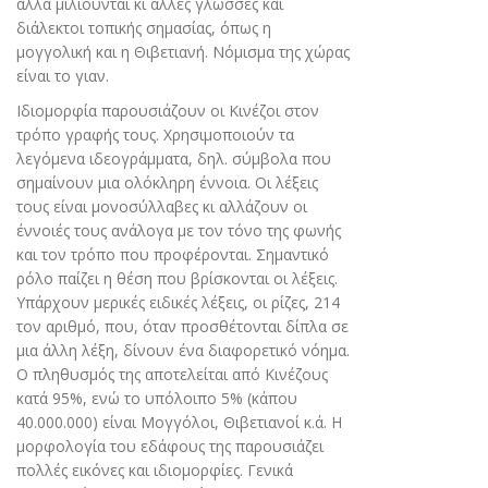
αλλά μιλιούνται κι άλλες γλώσσες και
διάλεκτοι τοπικής σημασίας, όπως η
μογγολική και η Θιβετιανή. Νόμισμα της χώρας
είναι το γιαν.
Ιδιομορφία παρουσιάζουν οι Κινέζοι στον
τρόπο γραφής τους. Χρησιμοποιούν τα
λεγόμενα ιδεογράμματα, δηλ. σύμβολα που
σημαίνουν μια ολόκληρη έννοια. Οι λέξεις
τους είναι μονοσύλλαβες κι αλλάζουν οι
έννοιές τους ανάλογα με τον τόνο της φωνής
και τον τρόπο που προφέρονται. Σημαντικό
ρόλο παίζει η θέση που βρίσκονται οι λέξεις.
Υπάρχουν μερικές ειδικές λέξεις, οι ρίζες, 214
τον αριθμό, που, όταν προσθέτονται δίπλα σε
μια άλλη λέξη, δίνουν ένα διαφορετικό νόημα.
Ο πληθυσμός της αποτελείται από Κινέζους
κατά 95%, ενώ το υπόλοιπο 5% (κάπου
40.000.000) είναι Μογγόλοι, Θιβετιανοί κ.ά. Η
μορφολογία του εδάφους της παρουσιάζει
πολλές εικόνες και ιδιομορφίες. Γενικά