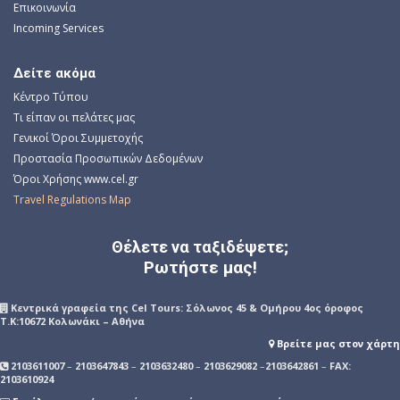
Επικοινωνία
Incoming Services
Δείτε ακόμα
Κέντρο Τύπου
Τι είπαν οι πελάτες μας
Γενικοί Όροι Συμμετοχής
Προστασία Προσωπικών Δεδομένων
Όροι Χρήσης www.cel.gr
Travel Regulations Map
Θέλετε να ταξιδέψετε;
Ρωτήστε μας!
Kεντρικά γραφεία της Cel Tours: Σόλωνος 45 & Ομήρου 4ος όροφος
Τ.Κ:10672 Κολωνάκι – Αθήνα
Βρείτε μας στον χάρτη
2103611007
–
2103647843
–
2103632480
–
2103629082
–
2103642861
–
FAX:
2103610924