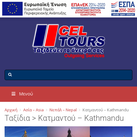
Μενού
Αρχική
Ασία – Asia
Νεπάλ – Nepal
Κατμαντού – Kathmandu
Ταξίδια > Κατμαντού – Kathmandu