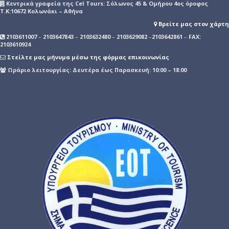
Kεντρικά γραφεία της Cel Tours: Σόλωνος 45 & Ομήρου 4ος όροφος
Τ.Κ:10672 Κολωνάκι – Αθήνα
Βρείτε μας στον χάρτη
2103611007
–
2103647843
–
2103632480
–
2103629082
–
2103642861
–
FAX:
2103610924
Στείλτε μας μήνυμα μέσω της φόρμας επικοινωνίας
Ωράριο λειτουργίας: Δευτέρα έως Παρασκευή: 10:00 – 18:00