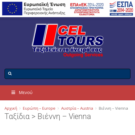
Μενού
Αρχική
Ευρώπη – Europe
Αυστρία – Austria
Βιέννη – Vienna
Ταξίδια > Βιέννη – Vienna