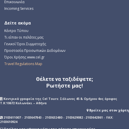
Επικοινωνία
Incoming Services
Δείτε ακόμα
Κέντρο Τύπου
Τι είπαν οι πελάτες μας
Γενικοί Όροι Συμμετοχής
Προστασία Προσωπικών Δεδομένων
Όροι Χρήσης www.cel.gr
Travel Regulations Map
Θέλετε να ταξιδέψετε;
Ρωτήστε μας!
Kεντρικά γραφεία της Cel Tours: Σόλωνος 45 & Ομήρου 4ος όροφος
Τ.Κ:10672 Κολωνάκι – Αθήνα
Βρείτε μας στον χάρτη
2103611007
–
2103647843
–
2103632480
–
2103629082
–
2103642861
–
FAX:
2103610924
Στείλτε μας μήνυμα μέσω της φόρμας επικοινωνίας