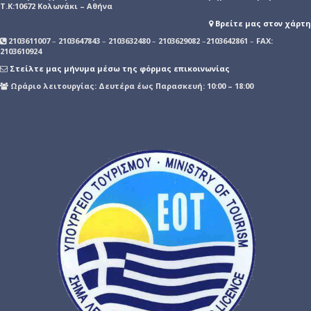
Τ.Κ:10672 Κολωνάκι – Αθήνα
Βρείτε μας στον χάρτη
2103611007
–
2103647843
–
2103632480
–
2103629082
–
2103642861
–
FAX:
2103610924
Στείλτε μας μήνυμα μέσω της φόρμας επικοινωνίας
Ωράριο λειτουργίας: Δευτέρα έως Παρασκευή: 10:00 – 18:00