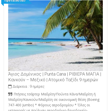
Προτείνεται!
Άγιος Δομίνικος | Punta Cana | ΡΙΒΙΕΡΑ ΜΑΓΙΑ |
Κανκούν – Μεξικό | Ατομικό Ταξίδι 9 ημερών
Διάρκεια :
9 ημέρες
Πτήσεις τσάρτερ Μαδρίτη/Πούντα Κάνα/Μαδρίτη ή
Μαδρίτη/Κανκούν/Μαδρίτη σε οικονομική θέση (Βoeing
747-400 Jumbo) * Φόρους αεροδρομίου * Όλες οι
μεταφορές με πούλμαν αεροδρόμιο-ξενοδοχείο-