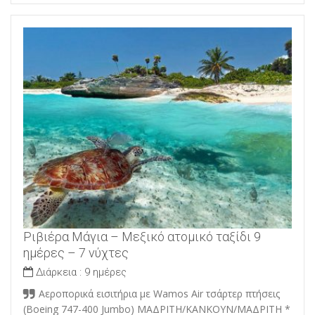
Ριβιέρα Μάγια – Μεξικό ατομικό ταξίδι 9
ημέρες – 7 νύχτες
Διάρκεια :
9 ημέρες
Αεροπορικά εισιτήρια με Wamos Air τσάρτερ πτήσεις
(Boeing 747-400 Jumbo) ΜΑΔΡΙΤΗ/ΚΑΝΚΟΥΝ/ΜΑΔΡΙΤΗ *