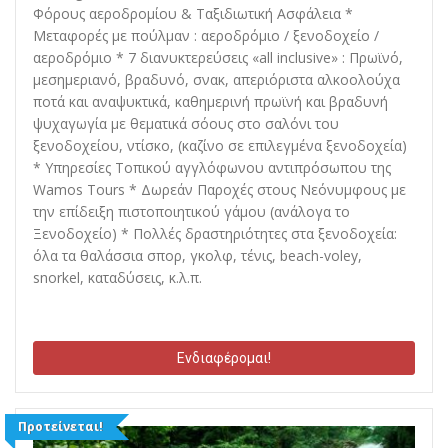
Φόρους αεροδρομίου & Ταξιδιωτική Ασφάλεια *
Μεταφορές με πούλμαν : αεροδρόμιο / ξενοδοχείο /
αεροδρόμιο * 7 διανυκτερεύσεις «all inclusive» : Πρωϊνό,
μεσημεριανό, βραδυνό, σνακ, απεριόριστα αλκοολούχα
ποτά και αναψυκτικά, καθημερινή πρωϊνή και βραδυνή
ψυχαγωγία με θεματικά σόους στο σαλόνι του
ξενοδοχείου, ντίσκο, (καζίνο σε επιλεγμένα ξενοδοχεία)
* Υπηρεσίες Τοπικού αγγλόφωνου αντιπρόσωπου της
Wamos Tours * Δωρεάν Παροχές στους Νεόνυμφους με
την επίδειξη πιστοποιητικού γάμου (ανάλογα το
Ξενοδοχείο) * Πολλές δραστηριότητες στα ξενοδοχεία:
όλα τα θαλάσσια σπορ, γκολφ, τένις, beach-voley,
snorkel, καταδύσεις, κ.λ.π.
Ενδιαφέρομαι!
Προτείνεται!