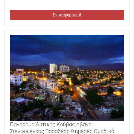
Ενδιαφέρομαι!
Πανόραμα Δυτικής Κούβας Αβάνα
Σιενφουέγκος Βαραδέρο 9 ημέρες Ομαδικό