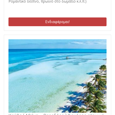
Ρομαντικό δείπνο, πρωινό στο δωμάτιο κ.λ.π.)
Ενδιαφέρομαι!