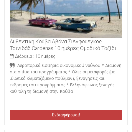
Αυθεντική Κούβα Αβάνα Σιενφουέγκος
Τρινιδάδ Cardenas 10 ημέρες Ομαδικό Ταξίδι
Διάρκεια :
10 ημέρες
Αεροπορικά εισιτήρια οικονομικού ναύλου * Διαμονή
στα σπίτια του προγράμματος * Όλες οι μεταφορές (με
ιδιωτικό κλιματιζόμενο πούλμαν), ξεναγήσεις και
εκδρομές του προγράμματος * Ελληνόφωνος ξεναγός
καθ ’όλη τη διαμονή στην Κούβα
Ενδιαφέρομαι!