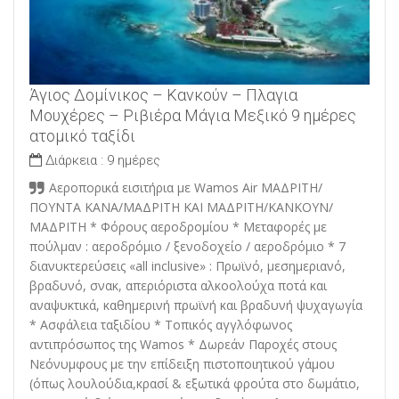
Άγιος Δομίνικος – Κανκούν – Πλαγια
Μουχέρες – Ριβιέρα Μάγια Μεξικό 9 ημέρες
ατομικό ταξίδι
Διάρκεια :
9 ημέρες
Αεροπορικά εισιτήρια με Wamos Air MAΔΡΙΤΗ/
ΠΟΥΝΤΑ ΚΑΝΑ/ΜΑΔΡΙΤΗ ΚΑΙ ΜΑΔΡΙΤΗ/ΚΑΝΚΟΥΝ/
ΜΑΔΡΙΤΗ * Φόρους αεροδρομίου * Μεταφορές με
πούλμαν : αεροδρόμιο / ξενοδοχείο / αεροδρόμιο * 7
διανυκτερεύσεις «all inclusive» : Πρωϊνό, μεσημεριανό,
βραδυνό, σνακ, απεριόριστα αλκοολούχα ποτά και
αναψυκτικά, καθημερινή πρωϊνή και βραδυνή ψυχαγωγία
* Ασφάλεια ταξιδίου * Τοπικός αγγλόφωνος
αντιπρόσωπος της Wamos * Δωρεάν Παροχές στους
Νεόνυμφους με την επίδειξη πιστοποιητικού γάμου
(όπως λουλούδια,κρασί & εξωτικά φρούτα στο δωμάτιο,