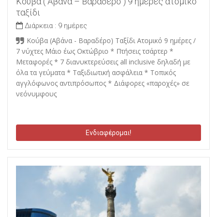
Κούβα ( Αβάνα – Βαραδέρο ) 9 ημέρες ατομικό
ταξίδι
Διάρκεια :
9 ημέρες
Κούβα (Αβάνα - Βαραδέρο) Ταξίδι Ατομικό 9 ημέρες /
7 νύχτες Μάιο έως Οκτώβριο * Πτήσεις τσάρτερ *
Mεταφορές * 7 διανυκτερεύσεις all inclusive δηλαδή με
όλα τα γεύματα * Ταξιδιωτική ασφάλεια * Τοπικός
αγγλόφωνος αντιπρόσωπος * Διάφορες «παροχές» σε
νεόνυμφους
Ενδιαφέρομαι!