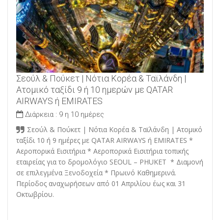
Σεούλ & Πούκετ | Νότια Κορέα & Ταϊλάνδη |
Ατομικό ταξίδι 9 ή 10 ημερών με QATAR
AIRWAYS ή EMIRATES
Διάρκεια :
9 η 10 ημέρες
Σεούλ & Πούκετ | Νότια Κορέα & Ταϊλάνδη | Ατομικό
ταξίδι 10 ή 9 ημέρες με QATAR AIRWAYS ή EMIRATES *
Αεροπορικά Εισιτήρια * Αεροπορικά Εισιτήρια τοπικής
εταιρείας για το δρομολόγιο SEOUL – PHUKET * Διαμονή
σε επιλεγμένα Ξενοδοχεία * Πρωινό Καθημερινά.
Περίοδος αναχωρήσεων από 01 Απριλίου έως και 31
Οκτωβρίου.