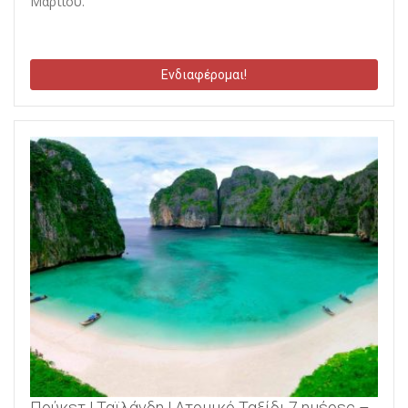
Μαρτίου.
Ενδιαφέρομαι!
Πούκετ | Ταϊλάνδη | Ατομικό Ταξίδι 7 ημέρες –