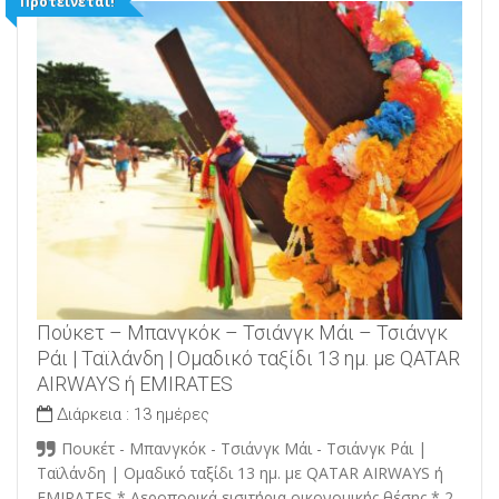
Προτείνεται!
Πούκετ – Μπανγκόκ – Τσιάνγκ Μάι – Τσιάνγκ
Ράι | Ταϊλάνδη | Ομαδικό ταξίδι 13 ημ. με QATAR
AIRWAYS ή EMIRATES
Διάρκεια :
13 ημέρες
Πουκέτ - Μπανγκόκ - Τσιάνγκ Μάι - Τσιάνγκ Ράι |
Ταϊλάνδη | Ομαδικό ταξίδι 13 ημ. με QATAR AIRWAYS ή
EMIRATES * Αεροπορικά εισιτήρια οικονομικής θέσης * 2