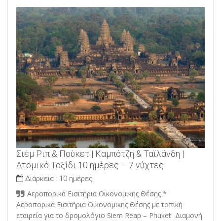
Σιέμ Ριπ & Πούκετ | Καμπότζη & Ταϊλάνδη |
Ατομικό Ταξίδι 10 ημέρες – 7 νύχτες
Διάρκεια :
10 ημέρες
Αεροπορικά Εισιτήρια Οικονομικής Θέσης *
Αεροπορικά Εισιτήρια Οικονομικής Θέσης με τοπική
εταιρεία για το δρομολόγιο Siem Reap – Phuket Διαμονή