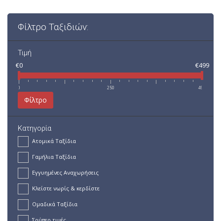
Φίλτρο Ταξιδιών:
Τιμή
€0
€499
0
250
499
Φίλτρο
Κατηγορία
Ατομικά Ταξίδια
Γαμήλια Ταξίδια
Εγγυημένες Αναχωρήσεις
Κλείστε νωρίς & κερδίστε
Ομαδικά Ταξίδια
Σούπερ τιμές