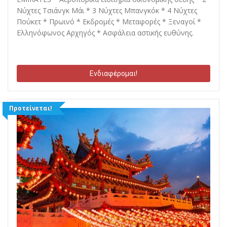
Νύχτες Τσιάνγκ Μάι * 3 Νύχτες Μπανγκόκ * 4 Νύχτες
Πούκετ * Πρωινό * Εκδρομές * Μεταφορές * Ξεναγοί *
Ελληνόφωνος Αρχηγός * Ασφάλεια αστικής ευθύνης.
Ενδιαφέρομαι!
Προτείνεται!