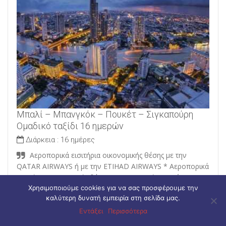
Μπαλί – Μπανγκόκ – Πουκέτ – Σιγκαπούρη
Ομαδικό ταξίδι 16 ημερών
Διάρκεια :
16 ημέρες
Αεροπορικά εισιτήρια οικονομικής θέσης με την
QATAR AIRWAYS ή με την ETIHAD AIRWAYS * Αεροπορικά
εισιτήρια οικονομικής θέσης με εσωτερική εταιρεία
(Μπανγκόκ- Πουκετ- Μπανγκόκ) * Αεροπορικά εισιτήρια
Χρησιμοποιούμε cookies για να σας προσφέρουμε την
καλύτερη δυνατή εμπειρία στη σελίδα μας.
οικονομικής θέσης με εσωτερική εταιρεία (Μπανγκόκ-
Σιγκαπούρη) * Αεροπορικά εισιτήρια οικονομικής θέσης
Εντάξει
Περισσότερα
με εσωτερική εταιρεία (Σιγκαπούρη-Μπαλί) * (05) Πέντε