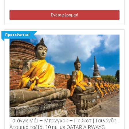
Ενδιαφέρομαι!
Προτείνεται!
Τσιάνγκ Μάι – Μπανγκόκ – Πούκετ | Ταϊλάνδη |
Ατομικό ταξίδι 10 ημ. με QATAR AIRWAYS