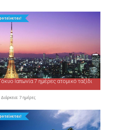
ροτείνεται!
Τόκυο Ιαπωνία 7 ημέρες ατομικό ταξίδι
Διάρκεια:
7 ημέρες
ροτείνεται!