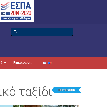
19
Επικοινωνία
κό ταξίδι
Προτείνεται!