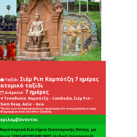
Σιέμ Ριπ Καμπότζη 7 ημέρες
Ταξίδι:
ατομικό ταξίδι
7 ημέρες
Διάρκεια:
Τοποθεσία:
Καμπότζη – Cambodia, Σιέμ Ριπ –
Siem Reap, Ασία – Asia
*Εκτός των αναγραφομένων ημερομηνιών αναχώρησης η τιμή
διαμορφώνεται κατόπιν ζήτησης.
εριλαμβάνονται
Αεροπορικά Εισιτήρια Οικονομικής Θέσης με
ην με
SINGAPORE
AIRLINES
(ειδική προσφορά)