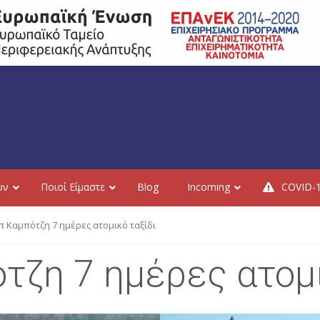
ών
Ποιοί Είμαστε
Blog
Incoming
COVID-
ιπ Καμπότζη 7 ημέρες ατομικό ταξίδι
τζη 7 ημέρες ατομι