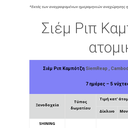
*Εκτός των αναγραφομένων ημερομηνιών αναχώρησης η 
Σιέμ Ριπ Κα
ατομι
Σιέμ Ριπ Καμπότζη
Siem
Reap
,
Cambod
7 ημέρες – 5 νύχτε
Τιμή κατ’ άτομ
Τύπος
Ξενοδοχεία
δωματίου
Δίκλινο
Μον
SHINING