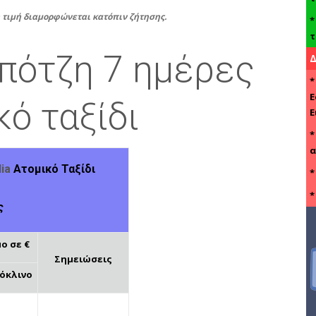
τιμή διαμορφώνεται κατόπιν ζήτησης.
τ
μπότζη 7 ημέρες
Δ
*
Ε
κό ταξίδι
Ε
α
ia
Ατομικό Ταξίδι
ς
ο σε €
Σημειώσεις
όκλινο