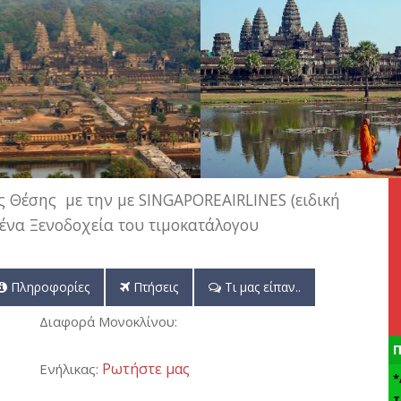
ς Θέσης με την με SINGAPOREAIRLINES (ειδική
ένα Ξενοδοχεία του τιμοκατάλογου
Πληροφορίες
Πτήσεις
Τι μας είπαν..
Διαφορά Μονοκλίνου:
Π
Ρωτήστε μας
Ενήλικας:
*
τ