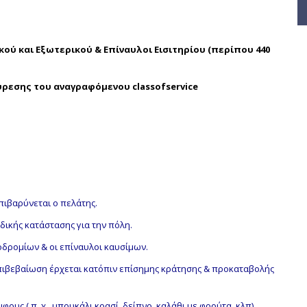
ού και Εξωτερικού & Επίναυλοι Εισιτηρίου (περίπου 440
ύρεσης του αναγραφόμενου
class
of
service
ιβαρύνεται ο πελάτης.
ειδικής κατάστασης για την πόλη.
οδρομίων & οι επίναυλοι καυσίμων.
πιβεβαίωση έρχεται κατόπιν επίσημης κράτησης & προκαταβολής
ους ( π. χ. μπουκάλι κρασί, δείπνο, καλάθι με φρούτα, κλπ).