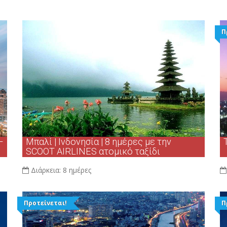
Π
–
Μπαλί | Ινδονησία | 8 ημέρες με την
SCOOT AIRLINES ατομικό ταξίδι
Διάρκεια:
8 ημέρες
Προτείνεται!
Π