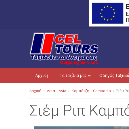
Aρχική
Τα ταξίδια μας
Οδηγός Ταξιδι
Αρχική
Ασία – Asia
Καμπότζη – Cambodia
Σιέμ Ρ
Σιέμ Ριπ Καμπό