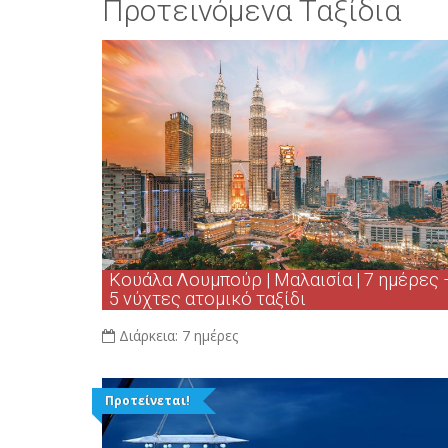
Προτεινόμενα Ταξίδια
Κουάλα Λουμπούρ | Μαλαισία | 7 ημέρες 
5 νύχτες ατομικό ταξίδι
Διάρκεια:
7 ημέρες
Προτείνεται!