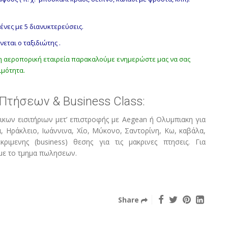
ένες με 5 διανυκτερεύσεις.
νεται ο ταξιδιώτης .
η αεροπορική εταιρεία παρακαλούμε ενημερώστε μας να σας
ιμότητα.
τήσεων & Business Class:
κων εισιτήριων μετ’ επιστροφής με Aegean ή Ολυμπιακη για
 Ηράκλειο, Ιωάννινα, Χίο, Μύκονο, Σαντορίνη, Κω, καβάλα,
ιμενης (business) θεσης για τις μακρινες πτησεις. Για
 με το τμημα πωλησεων.
Share