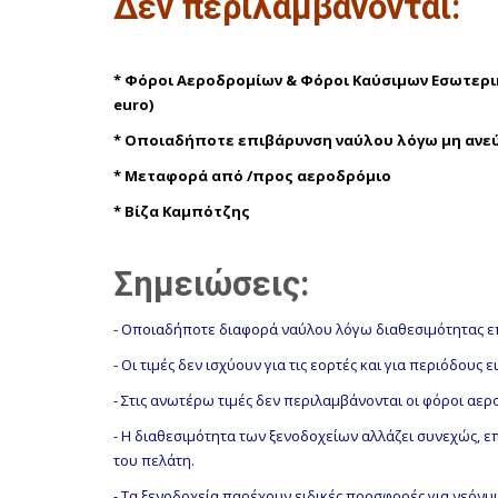
Δεν περιλαμβάνονται:
* Φόροι Αεροδρομίων & Φόροι Καύσιμων Εσωτερικ
euro
)
*
Οποιαδήποτε επιβάρυνση ναύλου λόγω μη ανε
*
Μεταφορά από /προς αεροδρόμιο
*
Βίζα Καμπότζης
Σημειώσεις:
-
Οποιαδήποτε διαφορά ναύλου λόγω διαθεσιμότητας επ
-
Οι τιμές δεν ισχύουν για τις εορτές και για περιόδους 
-
Στις ανωτέρω τιμές δεν περιλαμβάνονται οι φόροι αερ
-
Η διαθεσιμότητα των ξενοδοχείων αλλάζει συνεχώς, ε
του πελάτη.
-
Τα ξενοδοχεία παρέχουν ειδικές προσφορές για νεόνυμφ