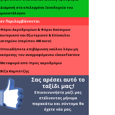
*
Διαμονή στα επιλεγμένα Ξενοδοχεία του
ιμοκατάλογου
εν Περιλαμβάνονται
 Φόροι Αεροδρομίων & Φόροι Καύσιμων
σωτερικού και Εξωτερικού & Επίναυλοι
ισιτηρίου (περίπου 440
euro
)
*
Οποιαδήποτε επιβάρυνση ναύλου λόγω μη
νεύρεσης του αναγραφόμενου
class
of
service
*
Μεταφορά από /προς αεροδρόμιο
*
Βίζα Καμπότζης
Σας αρέσει αυτό το
ταξίδι μας;!
Επικοινωνήστε μαζί μας
στέλνοντας μήνυμα
παρακάτω και σύντομα θα
έχετε νέα μας.