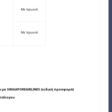
Με πρωινό
Με πρωινό
ν με
SINGAPORE
AIRLINES
(ειδική προσφορά)
ατάλογου