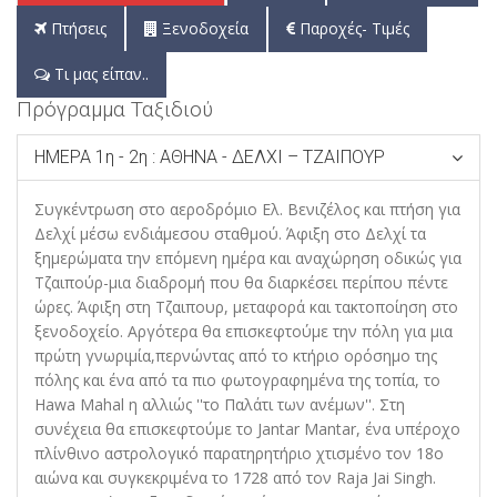
Πτήσεις
Ξενοδοχεία
Παροχές- Τιμές
Τι μας είπαν..
Πρόγραμμα Ταξιδιού
ΗΜΕΡΑ 1η - 2η : ΑΘΗΝΑ - ΔΕΛΧΙ – ΤΖΑΙΠΟΥΡ
Συγκέντρωση στο αεροδρόμιο Ελ. Βενιζέλος και πτήση για
Δελχί μέσω ενδιάμεσου σταθμού. Άφιξη στο Δελχί τα
ξημερώματα την επόμενη ημέρα και αναχώρηση οδικώς για
Τζαιπούρ-μια διαδρομή που θα διαρκέσει περίπου πέντε
ώρες. Άφιξη στη Τζαιπουρ, μεταφορά και τακτοποίηση στο
ξενοδοχείο. Αργότερα θα επισκεφτούμε την πόλη για μια
πρώτη γνωριμία,περνώντας από το κτήριο ορόσημο της
πόλης και ένα από τα πιο φωτογραφημένα της τοπία, το
Hawa Mahal η αλλιώς ''το Παλάτι των ανέμων''. Στη
συνέχεια θα επισκεφτούμε το Jantar Mantar, ένα υπέροχο
πλίνθινο αστρολογικό παρατηρητήριο χτισμένο τον 18ο
αιώνα και συγκεκριμένα το 1728 από τον Raja Jai Singh.