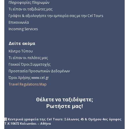
Πληροφορίες Πληρωμών
Τι είπαν οι ταξιδιώτες μας
Γράψτε & αξιολογήστε την εμπειρία σας με την Cel Tours
Επικοινωνία
Incoming Services
Δείτε ακόμα
Κέντρο Τύπου
Τι είπαν οι πελάτες μας
Γενικοί Όροι Συμμετοχής
Προστασία Προσωπικών Δεδομένων
Όροι Χρήσης www.cel.gr
Travel Regulations Map
Θέλετε να ταξιδέψετε;
Ρωτήστε μας!
Kεντρικά γραφεία της Cel Tours: Σόλωνος 45 & Ομήρου 4ος όροφος
Τ.Κ:10672 Κολωνάκι – Αθήνα