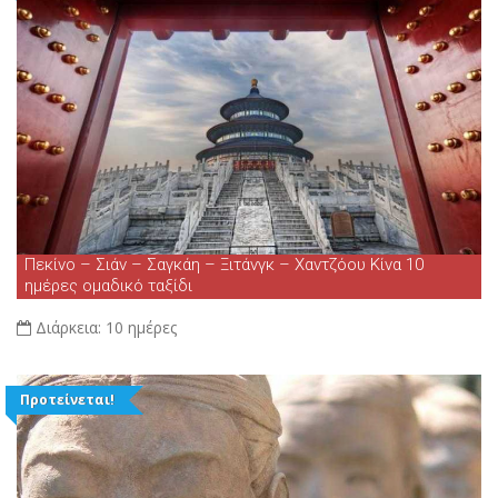
Πεκίνο – Σιάν – Σαγκάη – Ξιτάνγκ – Χαντζόου Κίνα 10
ημέρες ομαδικό ταξίδι
Διάρκεια:
10 ημέρες
Προτείνεται!