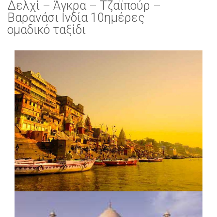
Δελχί – Άγκρα – Τζαϊπούρ –
Βαρανάσι Ινδία 10ημέρες
ομαδικό ταξίδι