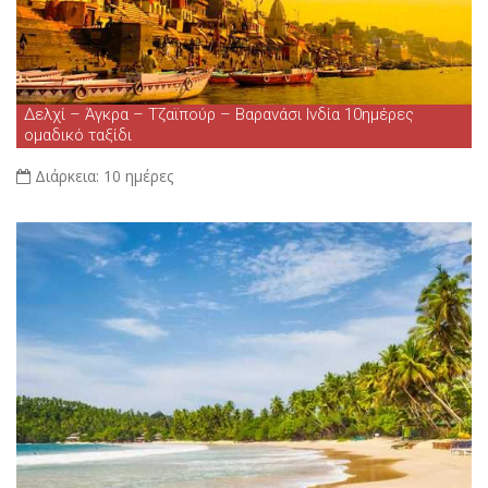
Δελχί – Άγκρα – Τζαϊπούρ – Βαρανάσι Ινδία 10ημέρες
ομαδικό ταξίδι
Διάρκεια:
10 ημέρες