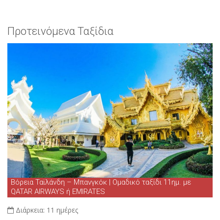
Προτεινόμενα Ταξίδια
Βόρεια Ταϊλάνδη – Μπανγκόκ | Ομαδικό ταξίδι 11ημ. με
QATAR AIRWAYS ή EMIRATES
Διάρκεια:
11 ημέρες