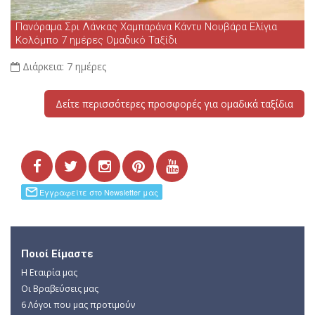
Πανόραμα Σρι Λάνκας Χαμπαράνα Κάντυ Νουβάρα Ελίγια
Κολόμπο 7 ημέρες Ομαδικό Ταξίδι
Διάρκεια:
7 ημέρες
Δείτε περισσότερες προσφορές για ομαδικά ταξίδια
Ποιοί Είμαστε
Η Εταιρία μας
Οι Βραβεύσεις μας
6 Λόγοι που μας προτιμούν