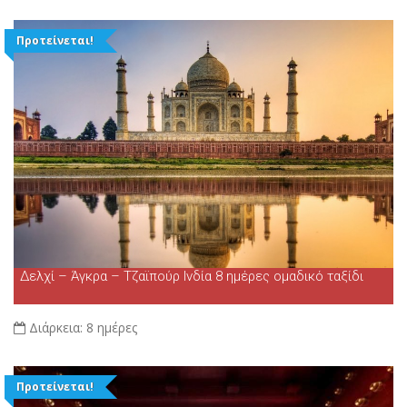
Προτείνεται!
Δελχί – Άγκρα – Τζαϊπούρ Ινδία 8 ημέρες ομαδικό ταξίδι
Διάρκεια:
8 ημέρες
Προτείνεται!