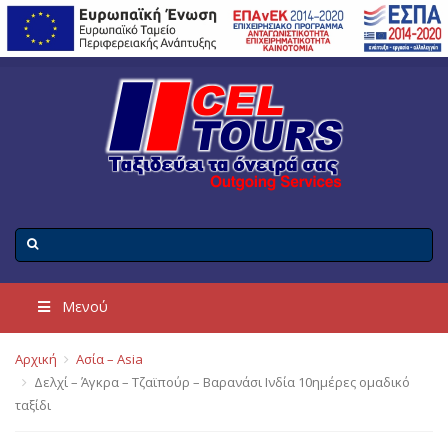
Μενού
Αρχική
Ασία – Asia
Δελχί – Άγκρα – Τζαϊπούρ – Βαρανάσι Ινδία 10ημέρες ομαδικό
ταξίδι