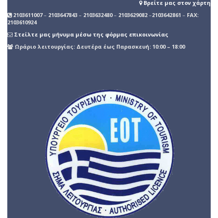
Βρείτε μας στον χάρτη
2103611007
–
2103647843
–
2103632480
–
2103629082
–
2103642861
–
FAX:
2103610924
Στείλτε μας μήνυμα μέσω της φόρμας επικοινωνίας
Ωράριο λειτουργίας: Δευτέρα έως Παρασκευή: 10:00 – 18:00