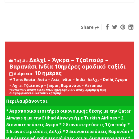
Share
Δελχί – Άγκρα – Τζαϊπούρ –
Ταξίδι:
Βαρανάσι Ινδία 10ημέρες ομαδικό ταξίδι
10 ημέρες
Διάρκεια:
Τοποθεσία:
Ασία – Asia, Ινδία – India, Δελχί – Delhi, Άγκρα
– Agra, Τζαϊπούρ – Jaipur, Βαρανάσι – Varanasi
*Εκτός των αναγραφομένων ημερομηνιών αναχώρησης η τιμή
διαμορφώνεται κατόπιν ζήτησης.
Περιλαμβάνονται
* Αεροπορικά εισιτήρια οικονομικής θέσης με την Qatar
Airways ή με την Etihad Airways ή με Turkish Airlines * 2
διανυκτερεύσεις Αγκρα * 2 διανυκτερεύσεις Τζαιπούρ *
2 διανυκτερεύσεις Δελχί * 2 διανυκτερεύσεις Βαρανάσι *
Ημιδιατροφή καθημερινά όσες και οι διανυκτερεύσεις *