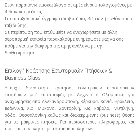
Στον παραπάνω τιμοκατάλογο οι τιμές είναι υπολογισμένες με
4 διανυκτερεύσεις.
Για τα ταξιδιωτικά έγγραφα (διαβατήριο, βίζα κτλ.) ευθύνεται ο
ταξιδιώτης .
Σε περίπτωση που επιθυμείτε να αναχωρήσετε με άλλη
αεροπορική εταιρεία παρακαλούμε ενημερώστε μας να σας
πούμε για την διαφορά της τιμής ανάλογα με την
διαθεσιμότητα.
Επιλογή Κράτησης Εσωτερικών Πτήσεων &
Business Class:
Υπαρχει δυνατοτητα κρατησης εσωτερικων αεροπορικων
εισιτήριων μετ’ επιστροφής με Aegean ή Ολυμπιακη για
αναχωρήσεις από Αλεξανδρούπολη, Κέρκυρα, Χανιά, Ηράκλειο,
Ιωάννινα, Χίο, Μύκονο, Σαντορίνη, Κω, καβάλα, Μυτιλήνη,
ρόδο, Θεσσαλονίκη καθως και διακεκριμενης (business) θεσης
για τις μακρινες πτησεις. Για περισσοτερες πληροφοριες και
τιμες επικοινωνηστε με το τμημα πωλησεων.