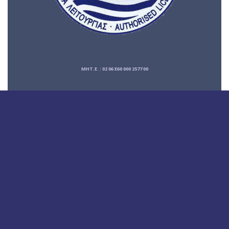
ΜΗΤ.Ε. : 02 06 E60 000 2577 00