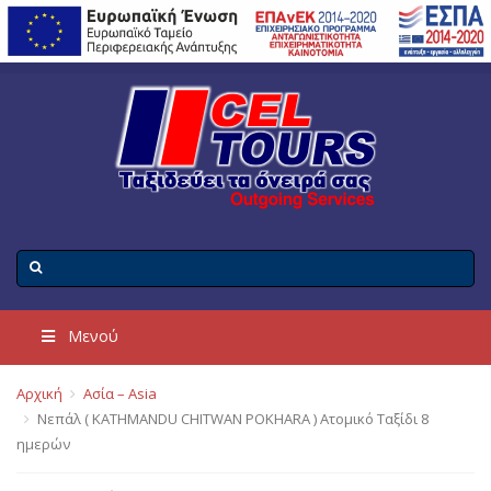
Μενού
Αρχική
Ασία – Asia
Νεπάλ ( KATHMANDU CHITWAN POKHARA ) Ατομικό Ταξίδι 8
ημερών