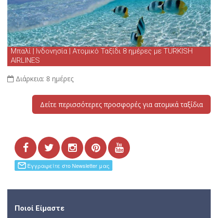
Μπαλί | Ινδονησία | Ατομικό Ταξίδι 8 ημέρες με TURKISH
AIRLINES
Διάρκεια:
8 ημέρες
Δείτε περισσότερες προσφορές για ατομικά ταξίδια
Ποιοί Είμαστε