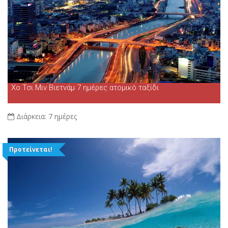
Χο Τσι Μιν Βιετνάμ 7 ημέρες ατομικό ταξίδι
Διάρκεια:
7 ημέρες
Προτείνεται!