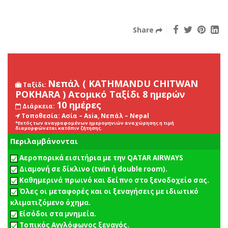
Share
Νεπάλ ( KATHMANDU CHITWAN
Ταξίδι:
POKHARA ) Ατομικό Ταξίδι 8 ημερών
10 ημέρες
Διάρκεια:
Τοποθεσία:
Ασία – Asia, Νεπάλ – Nepal
*Εκτός των αναγραφομένων ημερομηνιών αναχώρησης η τιμή
διαμορφώνεται κατόπιν ζήτησης.
Περιλαμβάνονται
Αεροπορικά εισιτήρια με την QATAR AIRWAYS
Διαμονή σε δίκλινο (twin ή double room).
Καθημερινά πρωινό και δείπνο στο ξενοδοχείο σας.
Όλες οι μεταφορές και οι ξεναγήσεις με ιδιωτικό
κλιματιζόμενο όχημα.
Είσόδοι στα μνημεία.
Τοπικός Αγγλόφωνος ξεναγός.