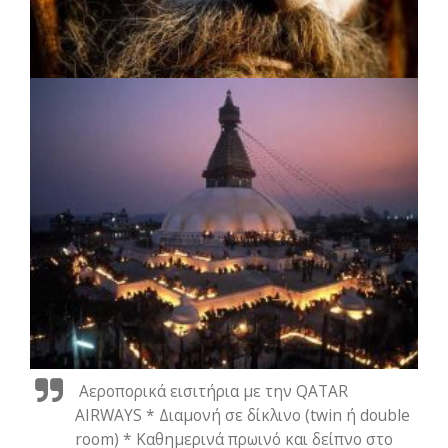
Αεροπορικά εισιτήρια με την QATAR
AIRWAYS * Διαμονή σε δίκλινο (twin ή double
room) * Καθημερινά πρωινό και δείπνο στο