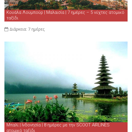
Κουάλα Λουμπούρ | Μαλαισία | 7 ημέρες – 5 νύχτες ατομικό
ταξίδι
Διάρκεια:
7 ημέρες
Μπαλί | Ινδονησία | 8 ημέρες με την SCOOT AIRLINES
ατομικό ταξίδι