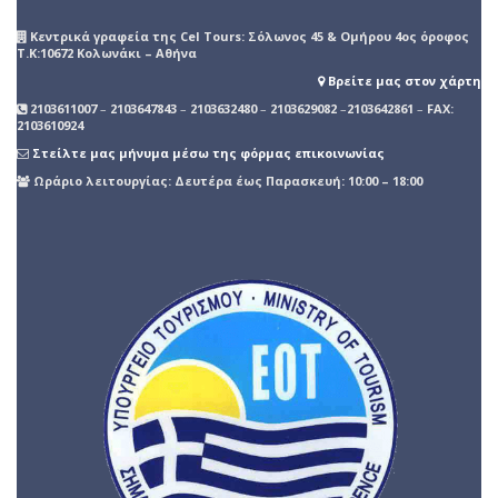
Kεντρικά γραφεία της Cel Tours: Σόλωνος 45 & Ομήρου 4ος όροφος
Τ.Κ:10672 Κολωνάκι – Αθήνα
Βρείτε μας στον χάρτη
2103611007
–
2103647843
–
2103632480
–
2103629082
–
2103642861
–
FAX:
2103610924
Στείλτε μας μήνυμα μέσω της φόρμας επικοινωνίας
Ωράριο λειτουργίας: Δευτέρα έως Παρασκευή: 10:00 – 18:00