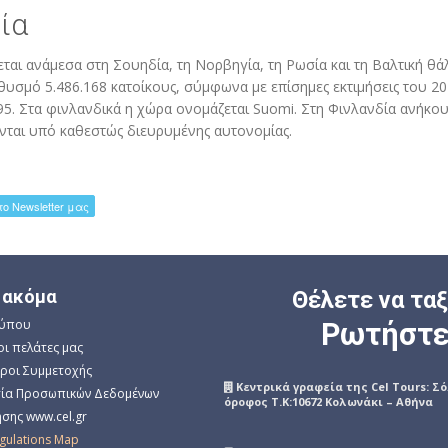
ία
εται ανάμεσα στη Σουηδία, τη Νορβηγία, τη Ρωσία και τη Βαλτική θά
ηθυσμό 5.486.168 κατοίκους, σύμφωνα με επίσημες εκτιμήσεις του 20
5. Στα φινλανδικά η χώρα ονομάζεται Suomi. Στη Φινλανδία ανήκου
ονται υπό καθεστώς διευρυμένης αυτονομίας.
 ακόμα
Θέλετε να τα
Τύπου
Ρωτήστε
οι πελάτες μας
Όροι Συμμετοχής
Kεντρικά γραφεία της Cel Tours: Σ
ία Προσωπικών Δεδομένων
όροφος Τ.Κ:10672 Κολωνάκι – Αθήνα
σης www.cel.gr
egulations Map