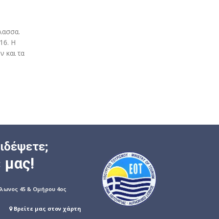
λασσα.
16. Η
ν και τα
ξιδέψετε;
 μας!
όλωνος 45 & Ομήρου 4ος
Βρείτε μας στον χάρτη