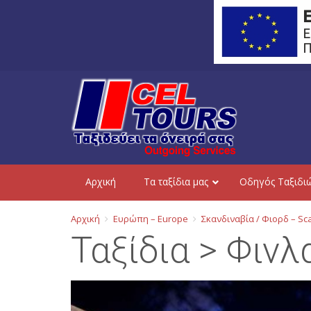
Aρχική
Τα ταξίδια μας
Οδηγός Ταξιδι
Αρχική
Ευρώπη – Europe
Σκανδιναβία / Φιορδ – Sca
Ταξίδια > Φινλ