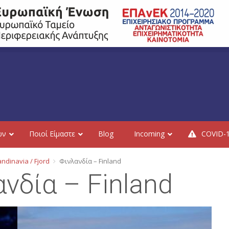
ών
Ποιοί Είμαστε
Blog
Incoming
COVID-
ndinavia / Fjord
Φινλανδία – Finland
ανδία – Finland