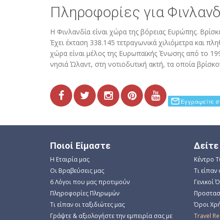
Πληροφορίες για Φινλανδ
Η Φινλανδία είναι χώρα της βόρειας Ευρώπης. Βρίσκ
Έχει έκταση 338.145 τετραγωνικά χιλιόμετρα και πλ
χώρα είναι μέλος της Ευρωπαϊκής Ένωσης από το 199
νησιά Ώλαντ, στη νοτιοδυτική ακτή, τα οποία βρίσκ
Ποιοί Είμαστε
Δείτε
Η Εταιρία μας
Κέντρο 
Οι Βραβεύσεις μας
Τι είπαν 
6 Λόγοι που μας προτιμούν
Γενικοί 
Πληροφορίες Πληρωμών
Προστασ
Τι είπαν οι ταξιδιώτες μας
Όροι Χρή
Γράψτε & αξιολογήστε την εμπειρία σας με
Travel R