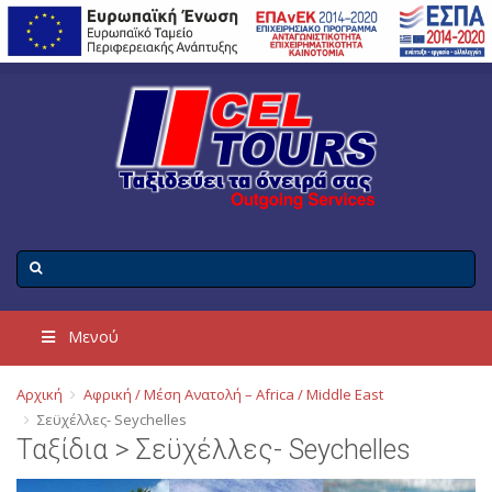
Μενού
Αρχική
Αφρική / Μέση Ανατολή – Africa / Middle East
Σεϋχέλλες- Seychelles
Ταξίδια > Σεϋχέλλες- Seychelles