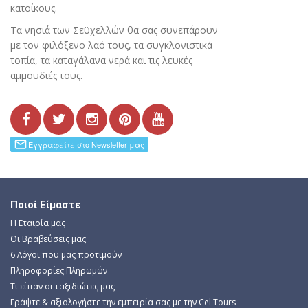
κατοίκους.
Τα νησιά των Σεϋχελλών θα σας συνεπάρουν
με τον φιλόξενο λαό τους, τα συγκλονιστικά
τοπία, τα καταγάλανα νερά και τις λευκές
αμμουδιές τους.
Ποιοί Είμαστε
Η Εταιρία μας
Οι Βραβεύσεις μας
6 Λόγοι που μας προτιμούν
Πληροφορίες Πληρωμών
Τι είπαν οι ταξιδιώτες μας
Γράψτε & αξιολογήστε την εμπειρία σας με την Cel Tours