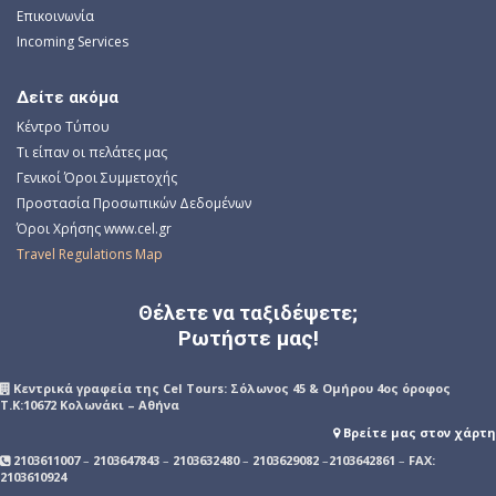
Επικοινωνία
Incoming Services
Δείτε ακόμα
Κέντρο Τύπου
Τι είπαν οι πελάτες μας
Γενικοί Όροι Συμμετοχής
Προστασία Προσωπικών Δεδομένων
Όροι Χρήσης www.cel.gr
Travel Regulations Map
Θέλετε να ταξιδέψετε;
Ρωτήστε μας!
Kεντρικά γραφεία της Cel Tours: Σόλωνος 45 & Ομήρου 4ος όροφος
Τ.Κ:10672 Κολωνάκι – Αθήνα
Βρείτε μας στον χάρτη
2103611007
–
2103647843
–
2103632480
–
2103629082
–
2103642861
–
FAX:
2103610924