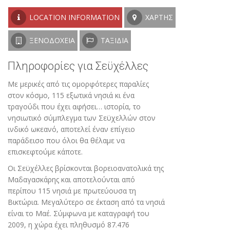
LOCATION INFORMATION
ΧΆΡΤΗΣ
ΞΕΝΟΔΟΧΕΊΑ
ΤΑΞΊΔΙΑ
Πληροφορίες για Σεϋχέλλες
Με μερικές από τις ομορφότερες παραλίες
στον κόσμο, 115 εξωτικά νησιά κι ένα
τραγούδι που έχει αφήσει… ιστορία, το
νησιωτικό σύμπλεγμα των Σεϋχελλών στον
ινδικό ωκεανό, αποτελεί έναν επίγειο
παράδεισο που όλοι θα θέλαμε να
επισκεφτούμε κάποτε.
Οι Σεϋχέλλες βρίσκονται βορειοανατολικά της
Μαδαγασκάρης και αποτελούνται από
περίπου 115 νησιά με πρωτεύουσα τη
Βικτώρια. Μεγαλύτερο σε έκταση από τα νησιά
είναι το Μαέ. Σύμφωνα με καταγραφή του
2009, η χώρα έχει πληθυσμό 87.476