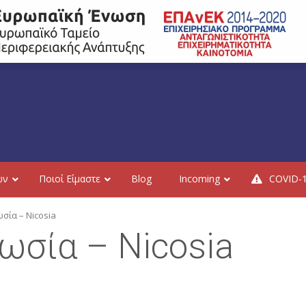
ών
Ποιοί Είμαστε
Blog
Incoming
COVID-
σία – Nicosia
ωσία – Nicosia