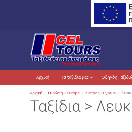
Aρχική
Τα ταξίδια μας
Οδηγός Ταξιδι
Αρχική
Ευρώπη – Europe
Κύπρος – Cyprus
Λευκω
Ταξίδια > Λευκ