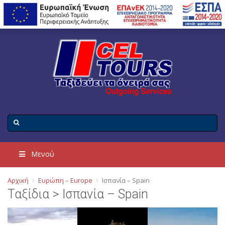
Μενού
Αρχική
Ευρώπη – Europe
Ισπανία – Spain
Ταξίδια > Ισπανία – Spain