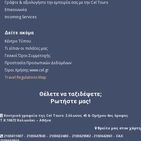
Γράψτε & αξιολογήστε την εμπειρία σας με την Cel Tours
Επικοινωνία
Incoming Services
Δείτε ακόμα
Κέντρο Τύπου
Τι είπαν οι πελάτες μας
Γενικοί Όροι Συμμετοχής
Προστασία Προσωπικών Δεδομένων
Όροι Χρήσης www.cel.gr
Travel Regulations Map
Θέλετε να ταξιδέψετε;
Ρωτήστε μας!
Kεντρικά γραφεία της Cel Tours: Σόλωνος 45 & Ομήρου 4ος όροφος
Τ.Κ:10672 Κολωνάκι – Αθήνα
Βρείτε μας στον χάρτη
2103611007
–
2103647843
–
2103632480
–
2103629082
–
2103642861
–
FAX:
2103610924