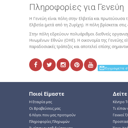
Πληροφορίες για Γενεύη
Η Γενεύη είναι πόλη στην Ελβετία και πρωτεύουσα 
Ελβετία (μετά από τη Ζυρίχη). Η πόλη βρίσκεται στις 
Στην πόλη εδρεύουν πολυάριθμοι διεθνείς οργανισ
Ηνωμένων Εθνών (ΟΗΕ). Η οικονομία της Γενεύης είν
παραδοσιακές τράπεζες και αποτελεί επίσης σημαντι
Ποιοί Είμαστε
Δείτε
Η Εταιρία μας
Κέντρο 
Οι Βραβεύσεις μας
Τι είπαν 
6 Λόγοι που μας προτιμούν
Γενικοί 
Πληροφορίες Πληρωμών
Προστασ