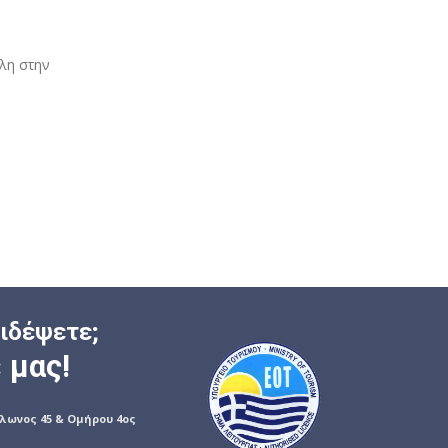
λη στην
ξιδέψετε;
 μας!
όλωνος 45 & Ομήρου 4ος