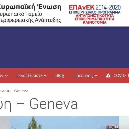
ών
Ποιοί Είμαστε
Blog
Incoming
COVID-
ενεύη – Geneva
εύη – Geneva