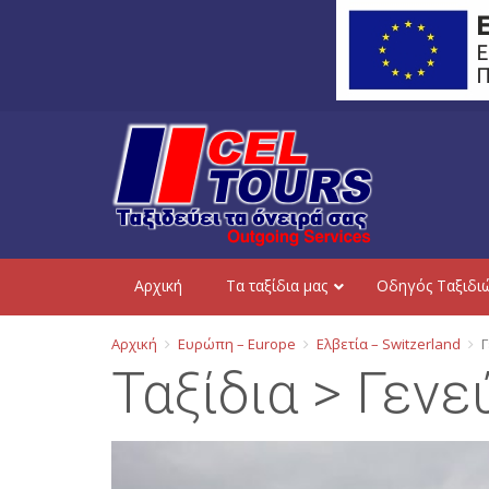
Aρχική
Τα ταξίδια μας
Οδηγός Ταξιδι
Αρχική
Ευρώπη – Europe
Ελβετία – Switzerland
Γ
Ταξίδια > Γεν