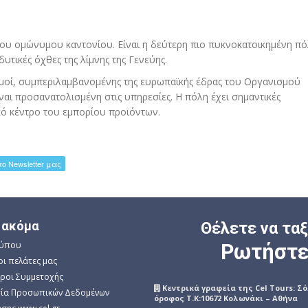
του ομώνυμου καντονίου. Είναι η δεύτερη πιο πυκνοκατοικημένη πό
δυτικές όχθες της λίμνης της Γενεύης.
μοί, συμπεριλαμβανομένης της ευρωπαϊκής έδρας του Οργανισμού
αι προσανατολισμένη στις υπηρεσίες. Η πόλη έχει σημαντικές
κό κέντρο του εμπορίου προϊόντων.
 ακόμα
Θέλετε να τα
Τύπου
Ρωτήστε
οι πελάτες μας
Όροι Συμμετοχής
Kεντρικά γραφεία της Cel Tours: Σ
ία Προσωπικών Δεδομένων
όροφος Τ.Κ:10672 Κολωνάκι – Αθήνα