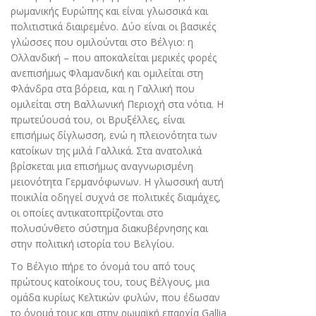
ρωμανικής Ευρώπης και είναι γλωσσικά και
πολιτιστικά διαιρεμένο. Δύο είναι οι βασικές
γλώσσες που ομιλούνται στο Βέλγιο: η
Ολλανδική – που αποκαλείται μερικές φορές
ανεπισήμως Φλαμανδική και ομιλείται στη
Φλάνδρα στα βόρεια, και η Γαλλική που
ομιλείται στη Βαλλωνική Περιοχή στα νότια. Η
πρωτεύουσά του, οι Βρυξέλλες, είναι
επισήμως δίγλωσση, ενώ η πλειονότητα των
κατοίκων της μιλά Γαλλικά. Στα ανατολικά
βρίσκεται μια επισήμως αναγνωρισμένη
μειονότητα Γερμανόφωνων. Η γλωσσική αυτή
ποικιλία οδηγεί συχνά σε πολιτικές διαμάχες,
οι οποίες αντικατοπτρίζονται στο
πολυσύνθετο σύστημα διακυβέρνησης και
στην πολιτική ιστορία του Βελγίου.
Το Βέλγιο πήρε το όνομά του από τους
πρώτους κατοίκους του, τους Βέλγους, μια
ομάδα κυρίως Κελτικών φυλών, που έδωσαν
το όνομά τους και στην ρωμαϊκή επαρχία Gallia