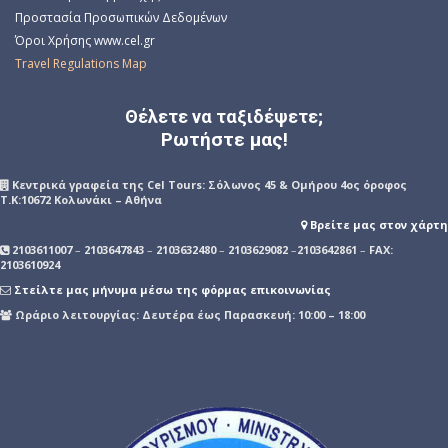
Προστασία Προσωπικών Δεδομένων
Όροι Χρήσης www.cel.gr
Travel Regulations Map
Θέλετε να ταξιδέψετε;
Ρωτήστε μας!
Kεντρικά γραφεία της Cel Tours: Σόλωνος 45 & Ομήρου 4ος όροφος
Τ.Κ:10672 Κολωνάκι – Αθήνα
Βρείτε μας στον χάρτη
2103611007
–
2103647843
–
2103632480
–
2103629082
–
2103642861
–
FAX:
2103610924
Στείλτε μας μήνυμα μέσω της φόρμας επικοινωνίας
Ωράριο λειτουργίας: Δευτέρα έως Παρασκευή: 10:00 – 18:00