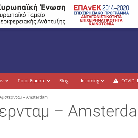
ών
Ποιοί Είμαστε
Blog
Incoming
COVID-
Άμστερνταμ – Amsterdam
τερνταμ – Amsterd