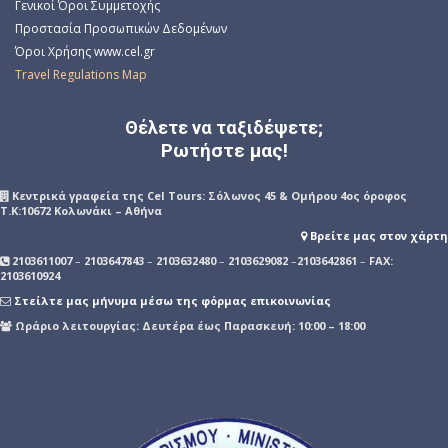
Γενικοί Όροι Συμμετοχής
Προστασία Προσωπικών Δεδομένων
Όροι Χρήσης www.cel.gr
Travel Regulations Map
Θέλετε να ταξιδέψετε;
Ρωτήστε μας!
Kεντρικά γραφεία της Cel Tours: Σόλωνος 45 & Ομήρου 4ος όροφος
Τ.Κ:10672 Κολωνάκι – Αθήνα
Βρείτε μας στον χάρτη
2103611007
–
2103647843
–
2103632480
–
2103629082
–
2103642861
–
FAX:
2103610924
Στείλτε μας μήνυμα μέσω της φόρμας επικοινωνίας
Ωράριο λειτουργίας: Δευτέρα έως Παρασκευή: 10:00 – 18:00