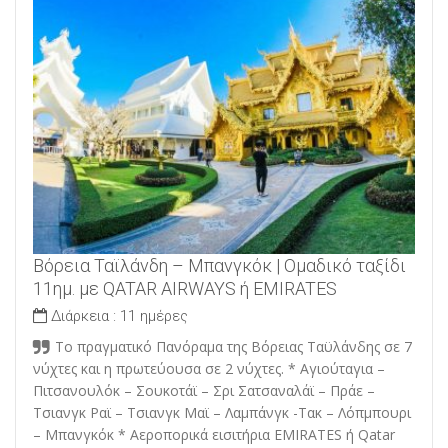
Βόρεια Ταϊλάνδη – Μπανγκόκ | Ομαδικό ταξίδι
11ημ. με QATAR AIRWAYS ή EMIRATES
Διάρκεια :
11 ημέρες
Το πραγματικό Πανόραμα της Βόρειας Ταϋλάνδης σε 7
νύχτες και η πρωτεύουσα σε 2 νύχτες. * Αγιούταγια –
Πιτσανουλόκ – Σουκοτάϊ – Σρι Σατσαναλάϊ – Πράε –
Τσιανγκ Ραϊ – Τσιανγκ Μαϊ – Λαμπάνγκ -Τακ – Λόπμπουρι
– Μπανγκόκ * Αεροπορικά εισιτήρια EMIRATES ή Qatar