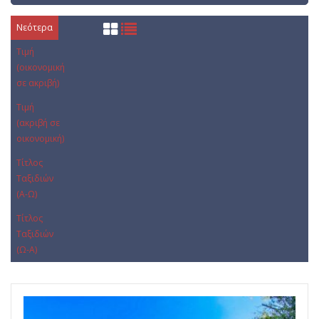
Νεότερα
Τιμή
(οικονομική
σε ακριβή)
Τιμή
(ακριβή σε
οικονομική)
Τίτλος
Ταξιδιών
(Α-Ω)
Τίτλος
Ταξιδιών
(Ω-Α)