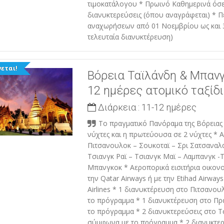
τιμοκατάλογου * Πρωινό Καθημερινά όσε
διανυκτερεύσεις (όπου αναγράφεται) * Π
αναχωρήσεων από 01 Νοεμβρίου ως και 
τελευταία διανυκτέρευση)
εται!
Βόρεια Ταϊλάνδη & Μπανγ
12 ημέρες ατομικό ταξίδι
Διάρκεια :
11-12 ημέρες
Το πραγματικό Πανόραμα της Βόρειας
νύχτες και η πρωτεύουσα σε 2 νύχτες * Α
Πιτσανουλοκ – Σουκοταϊ – Σρι Σατσαναλα
Τσιανγκ Ραϊ – Τσιανγκ Μαϊ – Λαμπανγκ -
Μπανγκοκ * Αεροπορικά εισιτήρια οικονο
την Qatar Airways ή με την Etihad Airways
Airlines * 1 διανυκτέρευση στο Πιτσανο
το πρόγραμμα * 1 διανυκτέρευση στο Π
το πρόγραμμα * 2 διανυκτερεύσεις στο Τ
σύμφωνα με το πρόγραμμα * 2 διανυκτερ