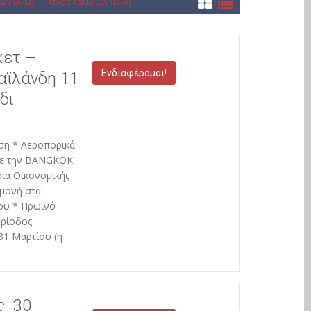
ιών (Α-Ω)
Τίτλος Ταξιδιών (Ω-Α)
κετ –
Ενδιαφέρομαι!
αϊλάνδη 11
δι
έση * Αεροπορικά
 με την BANGKOK
ια Οικονομικής
μονή στα
ου * Πρωινό
ερίοδος
31 Μαρτίου (η
ς 30