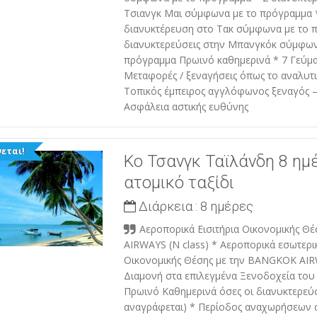
Τσιανγκ Μαι σύμφωνα με το πρόγραμμα 
διανυκτέρευση στο Τακ σύμφωνα με το 
διανυκτερεύσεις στην Μπανγκόκ σύμφων
πρόγραμμα Πρωινό καθημερινά * 7 Γεύμα
Μεταφορές / ξεναγήσεις όπως το αναλυτ
Τοπικός έμπειρος αγγλόφωνος ξεναγός 
Ασφάλεια αστικής ευθύνης
εται!
Κο Τσανγκ Ταϊλάνδη 8 ημ
ατομικό ταξίδι
Διάρκεια :
8 ημέρες
Αεροπορικά Εισιτήρια Οικονομικής Θ
AIRWAYS (N class) * Αεροπορικά εσωτερικ
Οικονομικής Θέσης με την BANGKOK AIRW
Διαμονή στα επιλεγμένα Ξενοδοχεία του
Πρωινό Καθημερινά όσες οι διανυκτερεύ
αναγράφεται) * Περίοδος αναχωρήσεων 