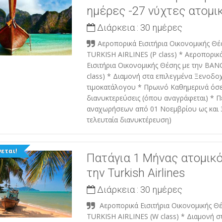
ημέρες -27 νύχτες ατομικ
Διάρκεια :
30 ημέρες
Αεροπορικά Εισιτήρια Οικονομικής Θέ
TURKISH AIRLINES (P class) * Αεροπορικ
Εισιτήρια Οικονομικής Θέσης με την BA
class) * Διαμονή στα επιλεγμένα Ξενοδο
τιμοκατάλογου * Πρωινό Καθημερινά όσε
διανυκτερεύσεις (όπου αναγράφεται) * Π
αναχωρήσεων από 01 Νοεμβρίου ως και 
τελευταία διανυκτέρευση)
εται!
Πατάγια 1 Μήνας ατομικό
την Turkish Airlines
Διάρκεια :
30 ημέρες
Αεροπορικά Εισιτήρια Οικονομικής Θέ
TURKISH AIRLINES (W class) * Διαμονή σ