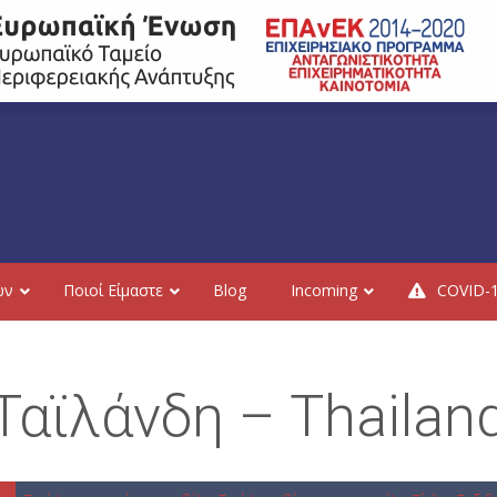
ών
Ποιοί Είμαστε
Blog
Incoming
COVID-
 Ταϊλάνδη – Thailan