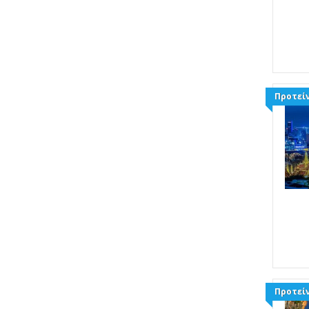
Προτείν
Προτείν