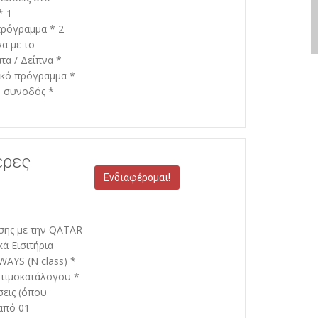
* 1
πρόγραμμα * 2
α με το
τα / Δείπνα *
ικό πρόγραμμα *
– συνοδός *
έρες
Ενδιαφέρομαι!
έσης με την QATAR
ά Εισιτήρια
AYS (N class) *
 τιμοκατάλογου *
σεις (όπου
από 01