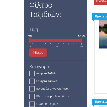
Νεότερ
Φίλτρο
Ταξιδιών:
Προτείν
Τιμή
€0
€499
0
250
499
Φίλτρο
Κατηγορία
Ατομικά Ταξίδια
Γαμήλια Ταξίδια
Εγγυημένες Αναχωρήσεις
Κλείστε νωρίς & κερδίστε
Προτείν
Ομαδικά Ταξίδια