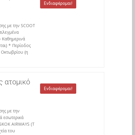
Ενδιαφέρομαι!
έσης με την SCOOT
πιλεγμένα
ό Καθημερινά
ται) * Περίοδος
 Οκτωβρίου (η
ς ατομικό
Ενδιαφέρομαι!
σης με την
ά εσωτερικά
NGKOK AIRWAYS (T
χεία του