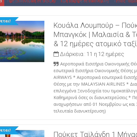
α
Τιμή (οικονομική σε ακριβή)
Τιμή (ακριβή σε οικονομική)
Τίτλος Ταξιδ
εται!
Κουάλα Λουμπούρ – Πού
Μπανγκόκ | Μαλαισία & Τ
& 12 ημέρες ατομικό ταξί
Διάρκεια :
11 η 12 ημέρες
Αεροπορικά Εισιτήρια Οικονομικής Θ
εσωτερικά Εισιτήρια Οικονομικής Θέσης
AIRWAYS * Αεροπορικά εσωτερικά Εισιτήρ
Θέσης με την MALAYSIAN AIRLINES * Δια
επιλεγμένα Ξενοδοχεία του τιμοκατάλογ
Καθημερινά όσες οι διανυκτερεύσεις * Π
αναχωρήσεων από 01 Νοεμβρίου ως και 
τελευταία διανυκτέρευση)
εται!
Πούκετ Ταϊλάνδη 1 Μήνα