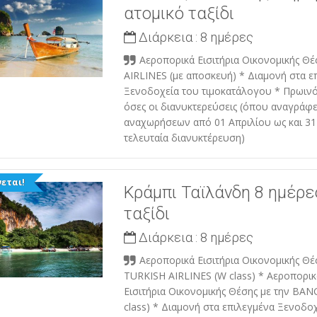
ατομικό ταξίδι
Διάρκεια :
8 ημέρες
Αεροπορικά Εισιτήρια Οικονομικής Θ
AIRLINES (με αποσκευή) * Διαμονή στα ε
Ξενοδοχεία του τιμοκατάλογου * Πρωιν
όσες οι διανυκτερεύσεις (όπου αναγράφε
αναχωρήσεων από 01 Απριλίου ως και 31
τελευταία διανυκτέρευση)
εται!
Κράμπι Ταϊλάνδη 8 ημέρε
ταξίδι
Διάρκεια :
8 ημέρες
Αεροπορικά Εισιτήρια Οικονομικής Θέ
TURKISH AIRLINES (W class) * Αεροπορικ
Εισιτήρια Οικονομικής Θέσης με την BA
class) * Διαμονή στα επιλεγμένα Ξενοδο