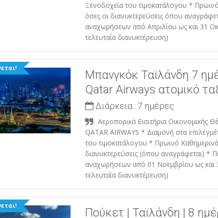
Ξενοδοχεία του τιμοκατάλογου * Πρωιν
όσες οι διανυκτερεύσεις όπου αναγράφετ
αναχωρήσεων από Απριλίου ως και 31 Οκ
τελευταία διανυκτέρευση)
εται!
Μπανγκόκ Ταϊλάνδη 7 ημ
Qatar Airways ατομικό τα
Διάρκεια :
7 ημέρες
Αεροπορικά Εισιτήρια Οικονομικής Θέ
QATAR AIRWAYS * Διαμονή στα επιλεγμέ
του τιμοκατάλογου * Πρωινό Καθημερινά
διανυκτερεύσεις (όπου αναγράφεται) * Π
αναχωρήσεων από 01 Νοεμβρίου ως και 
τελευταία διανυκτέρευση)
εται!
Πούκετ | Ταϊλάνδη | 8 ημ