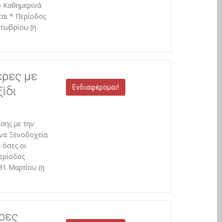
ό Καθημερινά
αι * Περίοδος
τωβρίου (η
έρες με
Ενδιαφέρομαι!
ξίδι
σης με την
να Ξενοδοχεία
 όσες οι
ερίοδος
31 Μαρτίου (η
έρες