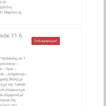
ς οι
ερίοδος
31 Μαρτίου (η
κόκ 11 ή
Ενδιαφέρομαι!
 Ταϋλάνδης σε 7
γιουταγια –
ϊ – Πραε –
Τακ – Λοπμπουρι –
μικής θέσης με
 ή με την Turkish
υλοκ σύμφωνα με
ραε σύμφωνα με
σιανγκ Ραι
εύσεις στο