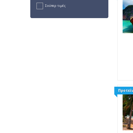
Σούπερ τιμές
Προτείν