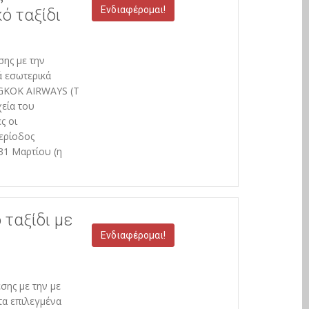
Ενδιαφέρομαι!
ό ταξίδι
σης με την
ά εσωτερικά
NGKOK AIRWAYS (T
χεία του
ς οι
ερίοδος
31 Μαρτίου (η
 ταξίδι με
Ενδιαφέρομαι!
σης με την με
τα επιλεγμένα