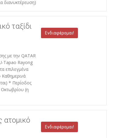
ία διανυκτέρευση)
ικό ταξίδι
Ενδιαφέρομαι!
έσης με την QATAR
U-Tapao Rayong
στα επιλεγμένα
ό Καθημερινά
ται) * Περίοδος
 Οκτωβρίου (η
ς ατομικό
Ενδιαφέρομαι!