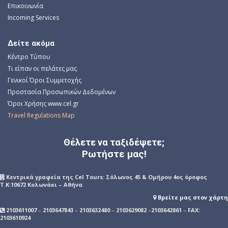
Επικοινωνία
Incoming Services
Δείτε ακόμα
Κέντρο Τύπου
Τι είπαν οι πελάτες μας
Γενικοί Όροι Συμμετοχής
Προστασία Προσωπικών Δεδομένων
Όροι Χρήσης www.cel.gr
Travel Regulations Map
Θέλετε να ταξιδέψετε;
Ρωτήστε μας!
Kεντρικά γραφεία της Cel Tours: Σόλωνος 45 & Ομήρου 4ος όροφος
Τ.Κ:10672 Κολωνάκι – Αθήνα
Βρείτε μας στον χάρτη
2103611007
–
2103647843
–
2103632480
–
2103629082
–
2103642861
–
FAX:
2103610924