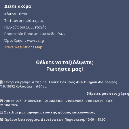
Δείτε ακόμα
Κέντρο Τύπου
Τι είπαν οι πελάτες μας
Γενικοί Όροι Συμμετοχής
Προστασία Προσωπικών Δεδομένων
Όροι Χρήσης www.cel.gr
Travel Regulations Map
Θέλετε να ταξιδέψετε;
Ρωτήστε μας!
Kεντρικά γραφεία της Cel Tours: Σόλωνος 45 & Ομήρου 4ος όροφος
Τ.Κ:10672 Κολωνάκι – Αθήνα
Βρείτε μας στον χάρτη
2103611007
–
2103647843
–
2103632480
–
2103629082
–
2103642861
–
FAX:
2103610924
Στείλτε μας μήνυμα μέσω της φόρμας επικοινωνίας
Ωράριο λειτουργίας: Δευτέρα έως Παρασκευή: 10:00 – 18:00