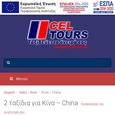
Μενού
Αρχική
Ασία – Asia
Κίνα – China
2 ταξίδια για Κίνα – China
Τροποποίησε την
αναζήτησή σου