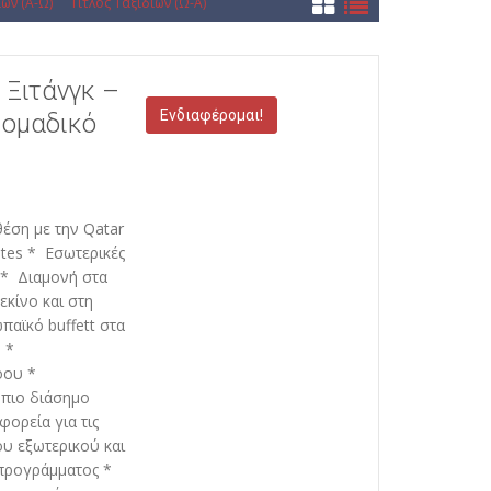
ιών (Α-Ω)
Τίτλος Ταξιδιών (Ω-Α)
 Ξιτάνγκ –
Ενδιαφέρομαι!
 ομαδικό
θέση με την Qatar
rates * Εσωτερικές
) * Διαμονή στα
κίνο και στη
αϊκό buffett στα
 *
όου *
πιο διάσημο
ορεία για τις
ου εξωτερικού και
 προγράμματος *