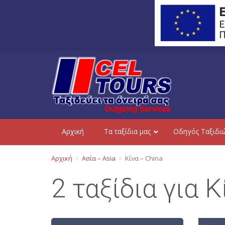
Aρχική
Τα ταξίδια μας
Οδηγός Ταξιδι
Αρχική
Ασία – Asia
Κίνα – China
2 ταξίδια για 