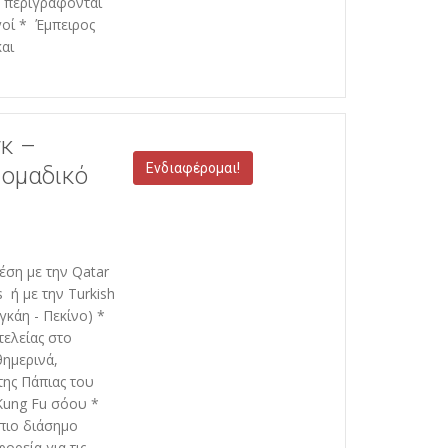
ς περιγράφονται
γοί * Έμπειρος
αι
γκ –
Ενδιαφέρομαι!
 ομαδικό
έση με την Qatar
s ή με την Turkish
αγκάη - Πεκίνο) *
ελείας στο
θημερινά,
της Πάπιας του
Kung Fu σόου *
πιο διάσημο
ορεία για τις