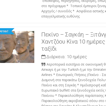
Επισκέψεις, περιηγήσεις, εκδρομές, όπω
στο πρόγραμμα * Τοπικοί έμπειροι ξενα
Αρχηγός / συνοδός * Ασφάλεια αστικής κ
επαγγελματικής ευθύνης
εται!
Πεκίνο – Σαγκάη – Ξιτάν
Χαντζόου Κίνα 10 ημέρες
ταξίδι
Διάρκεια :
10 ημέρες
Αεροπορικά εισιτήρια σε οικονομική θ
Airways ή με την Turkish ή με την Emirate
Airlines * Εσωτερικές Πτήσεις (Πεκίνο - Σ
Διαμονή στα παρακάτω ξενοδοχεία Πολυτ
Πεκίνο και στη Σαγκάη * Ημιδιατροφή κα
Ευρωπαϊκό buffett στα ξενοδοχεία εκτός 
Πεκίνου * Παρακολούθηση παράστασης 
Παρακολούθηση ακροβατικού σόου στο 
θέατρο της Σαγκάης * Κλιματιζόμενα λεωφ