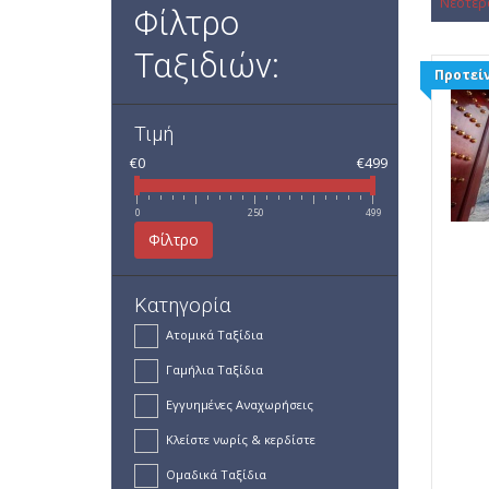
Νεότερ
Φίλτρο
Ταξιδιών:
Προτείν
Τιμή
€0
€499
0
250
499
Φίλτρο
Κατηγορία
Ατομικά Ταξίδια
Γαμήλια Ταξίδια
Εγγυημένες Αναχωρήσεις
Κλείστε νωρίς & κερδίστε
Ομαδικά Ταξίδια