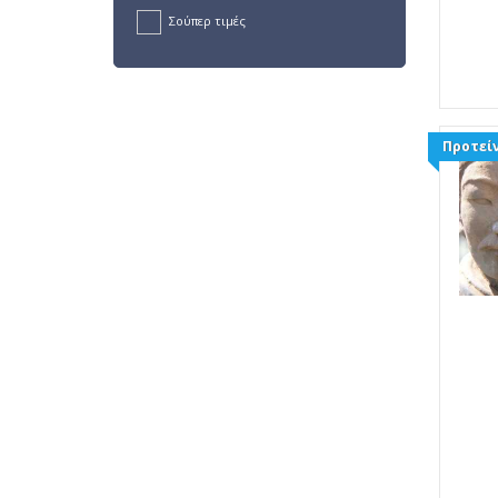
Σούπερ τιμές
Προτείν