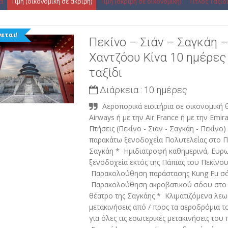
α
Τιμή (οικονομική σε ακριβή)
Τιμή (ακριβή σε οικονομική)
Τίτλος Ταξιδ
εται!
Πεκίνο – Σιάν – Σαγκάη –
Χαντζόου Κίνα 10 ημέρες
ταξίδι
Διάρκεια :
10 ημέρες
Αεροπορικά εισιτήρια σε οικονομική 
Airways ή με την Air France ή με την Emi
Πτήσεις (Πεκίνο - Σιαν - Σαγκάη - Πεκίνο
παρακάτω ξενοδοχεία Πολυτελείας στο Πε
Σαγκάη * Ημιδιατροφή καθημερινά, Ευρωπ
ξενοδοχεία εκτός της Πάπιας του Πεκίνου
Παρακολούθηση παράστασης Kung Fu σ
Παρακολούθηση ακροβατικού σόου στο 
θέατρο της Σαγκάης * Κλιματιζόμενα λεωφ
μετακινήσεις από / προς τα αεροδρόμια τ
για όλες τις εσωτερικές μετακινήσεις του