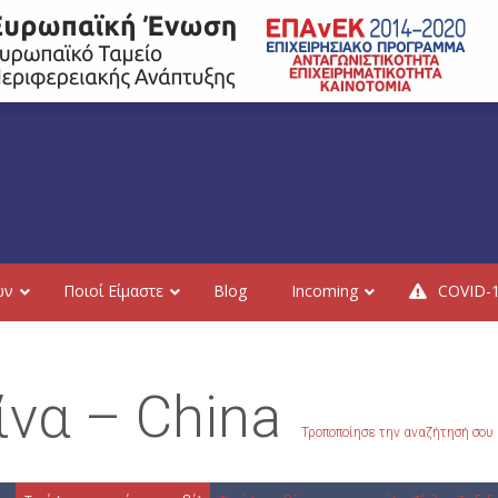
ών
Ποιοί Είμαστε
Blog
Incoming
COVID-
Κίνα – China
Τροποποίησε την αναζήτησή σου