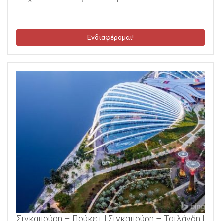
Ενδιαφέρομαι!
Σιγκαπούρη – Πούκετ | Σιγκαπούρη – Ταϊλάνδη |