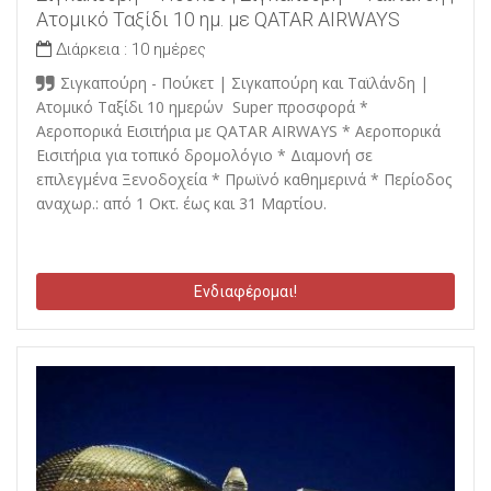
Ατομικό Ταξίδι 10 ημ. με QATAR AIRWAYS
Διάρκεια :
10 ημέρες
Σιγκαπούρη - Πούκετ | Σιγκαπούρη και Ταϊλάνδη |
Ατομικό Ταξίδι 10 ημερών Super προσφορά *
Αεροπορικά Εισιτήρια με QATAR AIRWAYS * Αεροπορικά
Εισιτήρια για τοπικό δρομολόγιο * Διαμονή σε
επιλεγμένα Ξενοδοχεία * Πρωϊνό καθημερινά * Περίοδος
αναχωρ.: από 1 Οκτ. έως και 31 Μαρτίου.
Ενδιαφέρομαι!