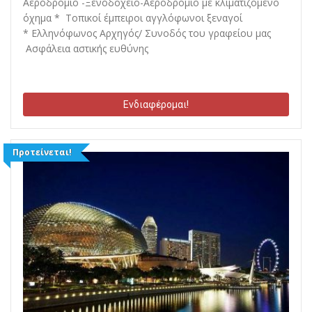
Αεροδρόμιο -Ξενοδοχείο-Αεροδρόμιο με κλιματιζόμενο
όχημα * Τοπικοί έμπειροι αγγλόφωνοι ξεναγοί
* Ελληνόφωνος Αρχηγός/ Συνοδός του γραφείου μας
Ασφάλεια αστικής ευθύνης
Ενδιαφέρομαι!
Προτείνεται!