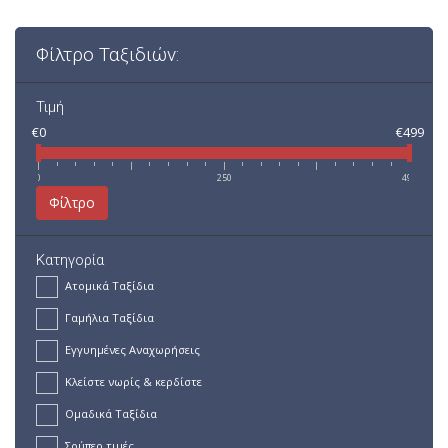
Φίλτρο Ταξιδιών:
Τιμή
€0
€499
0
250
499
Φίλτρο
Κατηγορία
Ατομικά Ταξίδια
Γαμήλια Ταξίδια
Εγγυημένες Αναχωρήσεις
Κλείστε νωρίς & κερδίστε
Ομαδικά Ταξίδια
Σούπερ τιμές