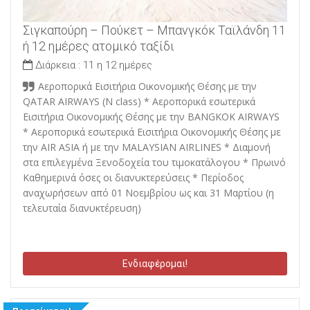
Σιγκαπούρη – Πούκετ – Μπανγκόκ Ταϊλάνδη 11
ή 12 ημέρες ατομικό ταξίδι
Διάρκεια :
11 η 12 ημέρες
Αεροπορικά Εισιτήρια Οικονομικής Θέσης με την
QATAR AIRWAYS (N class) * Αεροπορικά εσωτερικά
Εισιτήρια Οικονομικής Θέσης με την BANGKOK AIRWAYS
* Αεροπορικά εσωτερικά Εισιτήρια Οικονομικής Θέσης με
την AIR ASIA ή με την MALAYSIAN AIRLINES * Διαμονή
στα επιλεγμένα Ξενοδοχεία του τιμοκατάλογου * Πρωινό
Καθημερινά όσες οι διανυκτερεύσεις * Περίοδος
αναχωρήσεων από 01 Νοεμβρίου ως και 31 Μαρτίου (η
τελευταία διανυκτέρευση)
Ενδιαφέρομαι!