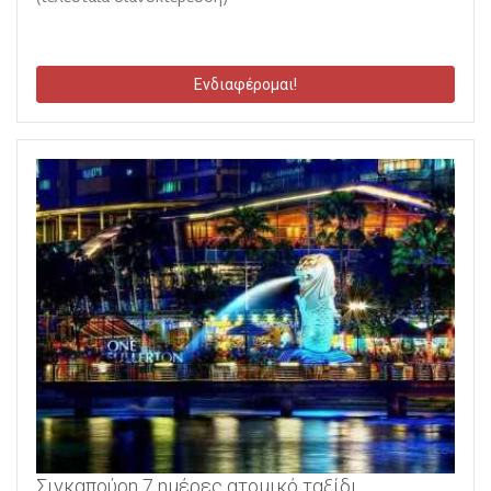
Ενδιαφέρομαι!
Σιγκαπούρη 7 ημέρες ατομικό ταξίδι