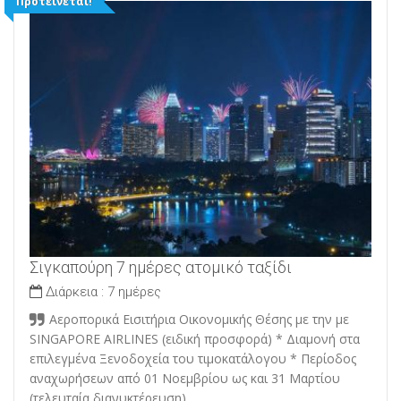
Προτείνεται!
Σιγκαπούρη 7 ημέρες ατομικό ταξίδι
Διάρκεια :
7 ημέρες
Αεροπορικά Εισιτήρια Οικονομικής Θέσης με την με
SINGAPORE AIRLINES (ειδική προσφορά) * Διαμονή στα
επιλεγμένα Ξενοδοχεία του τιμοκατάλογου * Περίοδος
αναχωρήσεων από 01 Νοεμβρίου ως και 31 Μαρτίου
(τελευταία διανυκτέρευση)