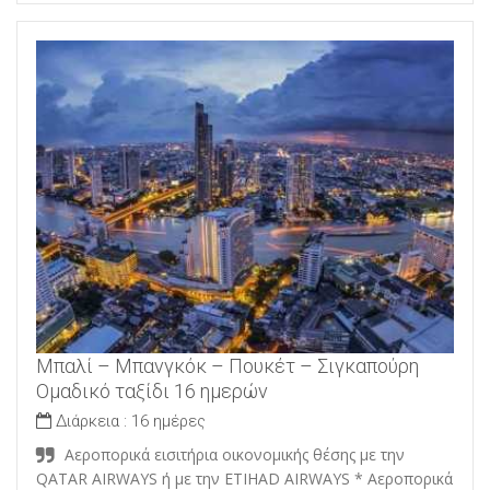
Μπαλί – Μπανγκόκ – Πουκέτ – Σιγκαπούρη
Ομαδικό ταξίδι 16 ημερών
Διάρκεια :
16 ημέρες
Αεροπορικά εισιτήρια οικονομικής θέσης με την
QATAR AIRWAYS ή με την ETIHAD AIRWAYS * Αεροπορικά