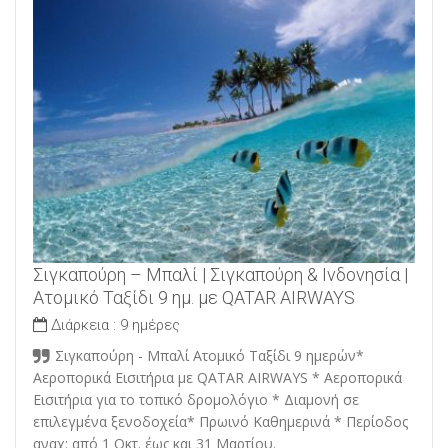
Σιγκαπούρη – Μπαλί | Σιγκαπούρη & Ινδονησία |
Ατομικό Ταξίδι 9 ημ. με QATAR AIRWAYS
Διάρκεια :
9 ημέρες
Σιγκαπούρη - Μπαλί Ατομικό Ταξίδι 9 ημερών*
Αεροπορικά Εισιτήρια με QATAR AIRWAYS * Αεροπορικά
Εισιτήρια για το τοπικό δρομολόγιο * Διαμονή σε
επιλεγμένα ξενοδοχεία* Πρωινό Καθημερινά * Περίοδος
αναχ: από 1 Οκτ. έως και 31 Μαρτίου.