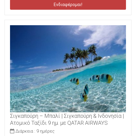
Ενδιαφέρομαι!
Σιγκαπούρη – Μπαλί | Σιγκαπούρη & Ινδονησία |
Ατομικό Ταξίδι 9 ημ. με QATAR AIRWAYS
Διάρκεια :
9 ημέρες