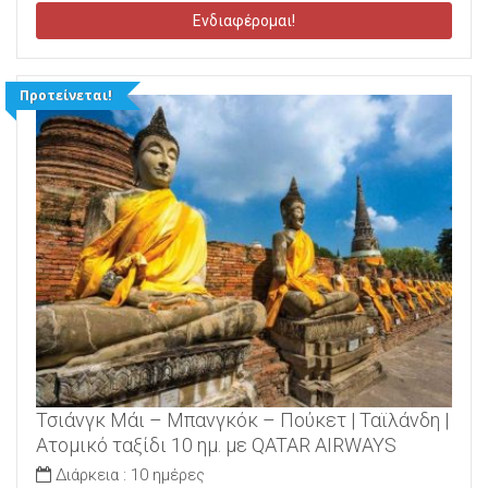
Ενδιαφέρομαι!
Προτείνεται!
Τσιάνγκ Μάι – Μπανγκόκ – Πούκετ | Ταϊλάνδη |
Ατομικό ταξίδι 10 ημ. με QATAR AIRWAYS
Διάρκεια :
10 ημέρες