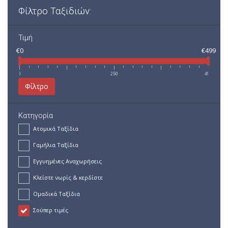
Φίλτρο Ταξιδιών:
Τιμή
€0
€499
0
250
499
Φίλτρο
Κατηγορία
Ατομικά Ταξίδια
Γαμήλια Ταξίδια
Εγγυημένες Αναχωρήσεις
Κλείστε νωρίς & κερδίστε
Ομαδικά Ταξίδια
Σούπερ τιμές