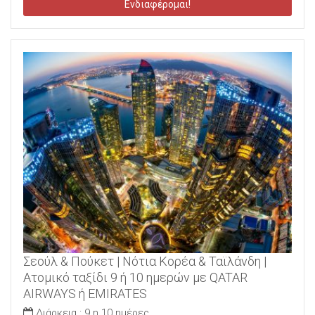
Ενδιαφέρομαι!
Σεούλ & Πούκετ | Νότια Κορέα & Ταϊλάνδη |
Ατομικό ταξίδι 9 ή 10 ημερών με QATAR
AIRWAYS ή EMIRATES
Διάρκεια :
9 η 10 ημέρες