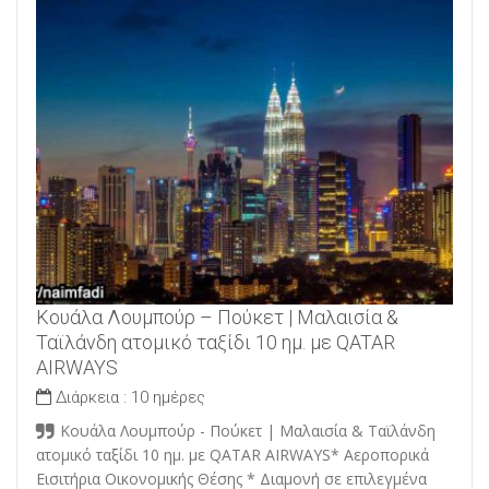
Κουάλα Λουμπούρ – Πούκετ | Μαλαισία &
Ταϊλάνδη ατομικό ταξίδι 10 ημ. με QATAR
AIRWAYS
Διάρκεια :
10 ημέρες
Κουάλα Λουμπούρ - Πούκετ | Μαλαισία & Ταϊλάνδη
ατομικό ταξίδι 10 ημ. με QATAR AIRWAYS* Αεροπορικά
Εισιτήρια Οικονομικής Θέσης * Διαμονή σε επιλεγμένα