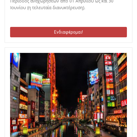
Περίοδος αναχωρήσεων από 01 Απριλίου ως και 30
Ιουνίου (η τελευταία διανυκτέρευση).
Ενδιαφέρομαι!